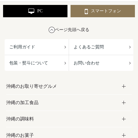
PC
スマートフォン
ページ先頭へ戻る
ご利用ガイド
よくあるご質問
包装・熨斗について
お問い合わせ
沖縄のお取り寄せグルメ
沖縄の加工食品
お取り寄せグルメ
沖縄の調味料
フルーツ・野菜
加工食品
沖縄のお菓子
お肉
缶詰／パウチ
調味料