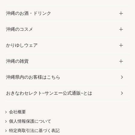
沖縄のお酒・ドリンク
海産物
沖縄料理
砂糖／黒砂糖
お菓子
沖縄のコスメ
沖縄そば／乾麺
塩
黒糖
お酒・ドリンク
かりゆしウェア
レトルト食品
お酢／ドレッシング
ちんすこう
泡盛
コスメ
沖縄の雑貨
乾物／粉類
しょうゆ
伝統菓子
ビール・チューハイ
スキンケア
かりゆしウェア
沖縄県内のお客様はこちら
みそ
スナック
ワイン・ウィスキー・カクテル
ボディケア
メンズ
雑貨
おきなわセレクト~サンエー公式通販~とは
だし／スパイス／島唐辛子
おつまみ
ドリンク
ヘアケア
レディース
沖縄ファッション
紅芋
茶葉
UVケア
伝統工芸品
会社概要
個人情報保護について
沖縄限定商品（ご当地）
限定品
箸・線香・ウチカビ
特定商取引法に基づく表記