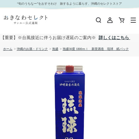
泡盛30度 1800ｍｌ 新里酒造 琉球 紙パック｜おきなわセレクト サンエー公式通販
“旬のうちなー”をおすそわけ 旅するように暮らす、沖縄のセレクトストア
【重要】※台風接近に伴うお届け遅延のご案内※
詳しくはこちら
ホーム
>
沖縄のお酒・ドリンク
>
泡盛
>
泡盛30度 1800ｍｌ 新里酒造 琉球 紙パック