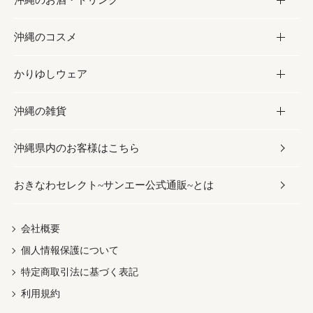
沖縄のお酒・ドリンク
海産物
沖縄料理
砂糖／黒砂糖
お菓子
沖縄のコスメ
沖縄そば／乾麺
塩
黒糖
お酒・ドリンク
かりゆしウェア
レトルト食品
お酢／ドレッシング
ちんすこう
泡盛
コスメ
沖縄の雑貨
乾物／粉類
しょうゆ
伝統菓子
ビール・チューハイ
スキンケア
かりゆしウェア
沖縄県内のお客様はこちら
みそ
スナック
ワイン・ウィスキー・カクテル
ボディケア
メンズ
雑貨
おきなわセレクト~サンエー公式通販~とは
だし／スパイス／島唐辛子
おつまみ
ドリンク
ヘアケア
レディース
沖縄ファッション
紅芋
茶葉
UVケア
伝統工芸品
会社概要
個人情報保護について
沖縄限定商品（ご当地）
限定品
箸・線香・ウチカビ
特定商取引法に基づく表記
利用規約