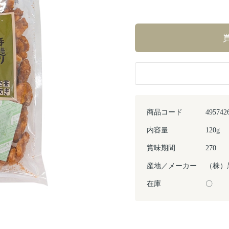
商品コード
495742
内容量
120g
賞味期間
270
産地／メーカー
（株）
在庫
〇
Next