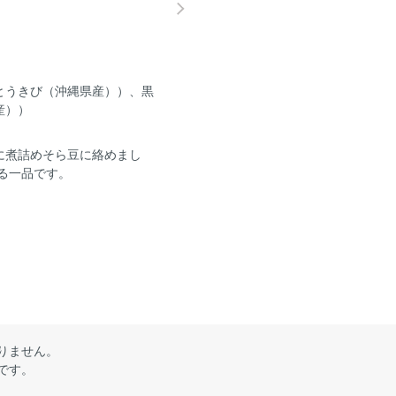
とうきび（沖縄県産））、黒
産））
に煮詰めそら豆に絡めまし
る一品です。
りません。
です。