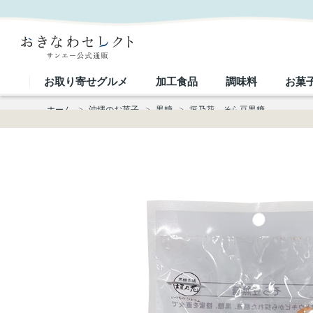
垣乃花 そら豆黒糖｜おきなわセレクト サンエー公式通販
お取り寄せグルメ
加工食品
調味料
お菓
ホーム
>
沖縄のお菓子
>
黒糖
>
垣乃花 そら豆黒糖