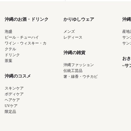
沖縄のお酒・ドリンク
かりゆしウェア
沖縄
泡盛
メンズ
産地
ビール・チューハイ
レディース
サン
ワイン・ウィスキー・カ
サン
クテル
沖縄の雑貨
ドリンク
おき
茶葉
沖縄ファッション
~サ
伝統工芸品
沖縄のコスメ
箸・線香・ウチカビ
スキンケア
ボディケア
ヘアケア
UVケア
限定品