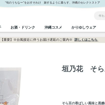
“旬のうちなー”をおすそわけ 旅するように暮らす、沖縄のセレクトストア
子
お酒・ドリンク
沖縄コスメ
かりゆしウェア
【重要】※台風接近に伴うお届け遅延のご案内※
詳しくはこちら
沖縄のお取り寄せグルメすべて
沖縄の加工食品すべて
沖縄の調味料すべて
沖縄のお菓子すべて
沖縄のお酒・ドリンクすべて
沖縄のコスメすべて
かりゆしウェアすべて
沖縄の雑貨すべて
フルーツ・野菜
缶詰／パウチ
砂糖／黒砂糖
黒糖
泡盛
スキンケア
メンズ
沖縄ファッション
ちんすこう
お肉
沖縄料理
塩
ビール・チューハイ
伝統工芸品
伝
ボ
レ
垣乃花 そら
おつまみ
紅芋
沖
乾物／粉類
みそ
茶葉
レトルト食品
しょうゆ
ドリンク
ヘアケア
U
限定品
そら豆の香ばしい風味と黒糖