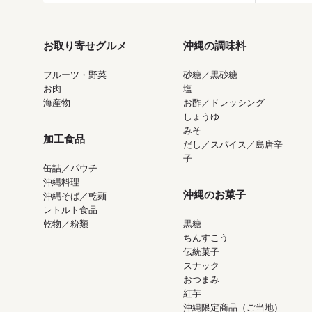
お取り寄せグルメ
沖縄の調味料
フルーツ・野菜
砂糖／黒砂糖
お肉
塩
海産物
お酢／ドレッシング
しょうゆ
みそ
加工食品
だし／スパイス／島唐辛
子
缶詰／パウチ
沖縄料理
沖縄のお菓子
沖縄そば／乾麺
レトルト食品
乾物／粉類
黒糖
ちんすこう
伝統菓子
スナック
おつまみ
紅芋
沖縄限定商品（ご当地）