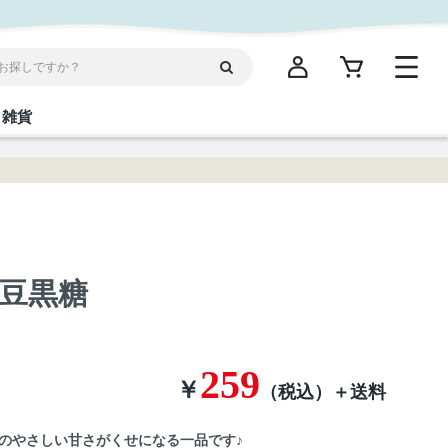
雑貨
閉じる
閉じる
閉じる
閉じる
閉じる
閉じる
閉じる
閉じる
統菓子
ディケア
ディース
海産物
沖縄そば／乾麺
お酢／ドレッシング
ワイン・ウィスキー・カクテル
箸・線香・ウチカビ
スナック
豆黒糖
縄限定商品（ご当地）
だし／スパイス／島唐辛子
Vケア
259
￥
（税込）
＋送料
のやさしい甘さがくせになる一品です♪