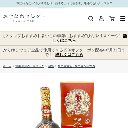
菊之露酒造 菊之露５年古酒｜おきなわセレクト サンエー公式通販
“旬のうちなー”をおすそわけ 旅するように暮らす、沖縄のセレクトストア
【スタッフおすすめ】暑いこの季節におすすめ"ひんやりスイーツ"
詳
しくはこちら
かりゆしウェア全品で使用できる15％オフクーポン配布中7月31日ま
で！
詳しくはこちら
ホーム
>
沖縄のお酒・ドリンク
>
泡盛
>
菊之露酒造 菊之露５年古酒