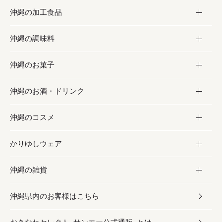
沖縄の加工食品
お取り寄せグルメ
沖縄の調味料
フルーツ・野菜
加工食品
沖縄のお菓子
お肉
缶詰／パウチ
調味料
沖縄のお酒・ドリンク
海産物
沖縄料理
砂糖／黒砂糖
お菓子
沖縄のコスメ
沖縄そば／乾麺
塩
黒糖
お酒・ドリンク
かりゆしウェア
レトルト食品
お酢／ドレッシング
ちんすこう
泡盛
コスメ
沖縄の雑貨
乾物／粉類
しょうゆ
伝統菓子
ビール・チューハイ
スキンケア
かりゆしウェア
沖縄県内のお客様はこちら
みそ
スナック
ワイン・ウィスキー・カクテル
ボディケア
メンズ
雑貨