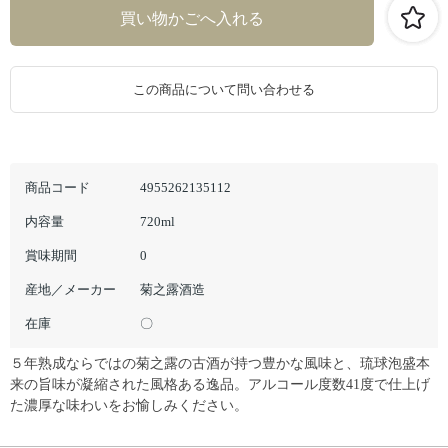
この商品について問い合わせる
商品コード
4955262135112
内容量
720ml
賞味期間
0
産地／メーカー
菊之露酒造
在庫
〇
５年熟成ならではの菊之露の古酒が持つ豊かな風味と、琉球泡盛本
来の旨味が凝縮された風格ある逸品。アルコール度数41度で仕上げ
た濃厚な味わいをお愉しみください。