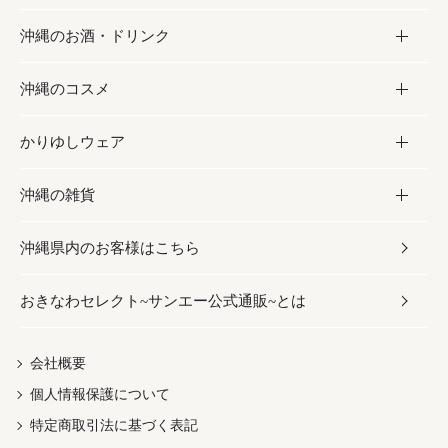
沖縄のお酒・ドリンク
海産物
沖縄料理
砂糖／黒砂糖
お菓子
沖縄のコスメ
沖縄そば／乾麺
塩
黒糖
お酒・ドリンク
かりゆしウェア
レトルト食品
お酢／ドレッシング
ちんすこう
泡盛
コスメ
沖縄の雑貨
乾物／粉類
しょうゆ
伝統菓子
ビール・チューハイ
スキンケア
かりゆしウェア
沖縄県内のお客様はこちら
みそ
スナック
ワイン・ウィスキー・カクテル
ボディケア
メンズ
雑貨
おきなわセレクト~サンエー公式通販~とは
だし／スパイス／島唐辛子
おつまみ
ドリンク
ヘアケア
レディース
沖縄ファッション
紅芋
茶葉
UVケア
伝統工芸品
会社概要
個人情報保護について
沖縄限定商品（ご当地）
限定品
箸・線香・ウチカビ
特定商取引法に基づく表記