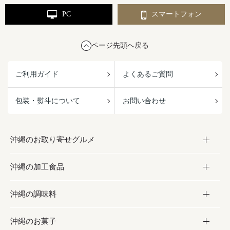
PC
スマートフォン
ページ先頭へ戻る
ご利用ガイド
よくあるご質問
包装・熨斗について
お問い合わせ
沖縄のお取り寄せグルメ
沖縄の加工食品
お取り寄せグルメ
沖縄の調味料
フルーツ・野菜
加工食品
沖縄のお菓子
お肉
缶詰／パウチ
調味料