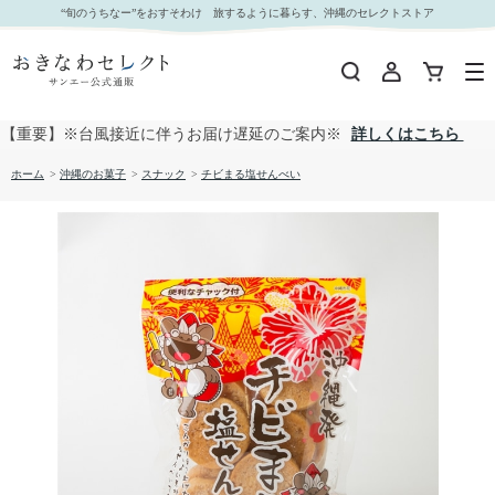
チビまる塩せんべい｜おきなわセレクト サンエー公式通販
“旬のうちなー”をおすそわけ 旅するように暮らす、沖縄のセレクトストア
【重要】※台風接近に伴うお届け遅延のご案内※
詳しくはこちら
ホーム
>
沖縄のお菓子
>
スナック
>
チビまる塩せんべい