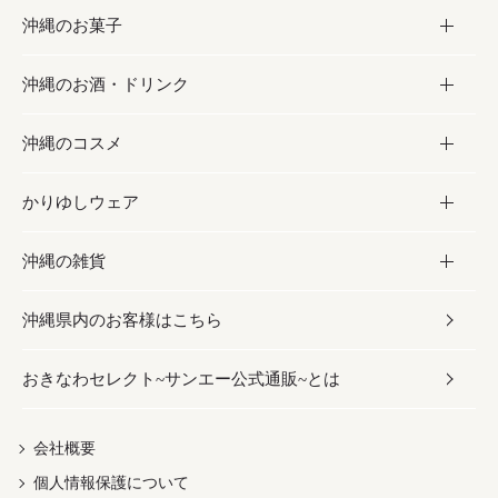
沖縄のお菓子
お肉
缶詰／パウチ
調味料
沖縄のお酒・ドリンク
海産物
沖縄料理
砂糖／黒砂糖
お菓子
沖縄のコスメ
沖縄そば／乾麺
塩
黒糖
お酒・ドリンク
かりゆしウェア
レトルト食品
お酢／ドレッシング
ちんすこう
泡盛
コスメ
沖縄の雑貨
乾物／粉類
しょうゆ
伝統菓子
ビール・チューハイ
スキンケア
かりゆしウェア
沖縄県内のお客様はこちら
みそ
スナック
ワイン・ウィスキー・カクテル
ボディケア
メンズ
雑貨
おきなわセレクト~サンエー公式通販~とは
だし／スパイス／島唐辛子
おつまみ
ドリンク
ヘアケア
レディース
沖縄ファッション
紅芋
茶葉
UVケア
伝統工芸品
会社概要
個人情報保護について
沖縄限定商品（ご当地）
限定品
箸・線香・ウチカビ