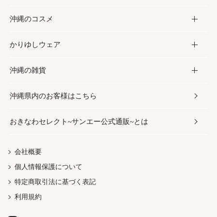
沖縄のコスメ
沖縄そば／乾麺
塩
黒糖
お酒・ドリンク
かりゆしウェア
レトルト食品
お酢／ドレッシング
ちんすこう
泡盛
コスメ
沖縄の雑貨
乾物／粉類
しょうゆ
伝統菓子
ビール・チューハイ
スキンケア
かりゆしウェア
沖縄県内のお客様はこちら
みそ
スナック
ワイン・ウィスキー・カクテル
ボディケア
メンズ
雑貨
おきなわセレクト~サンエー公式通販~とは
だし／スパイス／島唐辛子
おつまみ
ドリンク
ヘアケア
レディース
沖縄ファッション
紅芋
茶葉
UVケア
伝統工芸品
会社概要
個人情報保護について
沖縄限定商品（ご当地）
限定品
箸・線香・ウチカビ
特定商取引法に基づく表記
利用規約