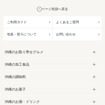
ページ先頭へ戻る
ご利用ガイド
よくあるご質問
包装・熨斗について
お問い合わせ
沖縄のお取り寄せグルメ
沖縄の加工食品
お取り寄せグルメ
沖縄の調味料
フルーツ・野菜
加工食品
沖縄のお菓子
お肉
缶詰／パウチ
調味料
沖縄のお酒・ドリンク
海産物
沖縄料理
砂糖／黒砂糖
お菓子