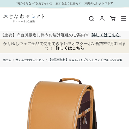
【☆送料無料】ＡＧＳハイブリッドランドセル RAN-0041｜おきなわセレクト サンエー公式通
“旬のうちなー”をおすそわけ 旅するように暮らす、沖縄のセレクトストア
販
【重要】※台風接近に伴うお届け遅延のご案内※
詳しくはこちら
かりゆしウェア全品で使用できる15％オフクーポン配布中7月31日ま
で！
詳しくはこちら
ホーム
>
サンエーのランドセル
>
【☆送料無料】ＡＧＳハイブリッドランドセル RAN-0041