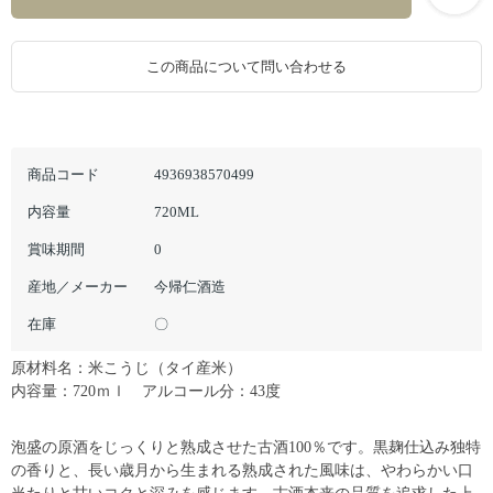
この商品について問い合わせる
商品コード
4936938570499
内容量
720ML
賞味期間
0
産地／メーカー
今帰仁酒造
在庫
〇
原材料名：米こうじ（タイ産米）
内容量：720ｍｌ アルコール分：43度
泡盛の原酒をじっくりと熟成させた古酒100％です。黒麹仕込み独特
の香りと、長い歳月から生まれる熟成された風味は、やわらかい口