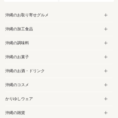
沖縄のお取り寄せグルメ
沖縄の加工食品
お取り寄せグルメ
沖縄の調味料
フルーツ・野菜
加工食品
沖縄のお菓子
お肉
缶詰／パウチ
調味料
沖縄のお酒・ドリンク
海産物
沖縄料理
砂糖／黒砂糖
お菓子
沖縄のコスメ
沖縄そば／乾麺
塩
黒糖
お酒・ドリンク
かりゆしウェア
レトルト食品
お酢／ドレッシング
ちんすこう
泡盛
コスメ
沖縄の雑貨
乾物／粉類
しょうゆ
伝統菓子
ビール・チューハイ
スキンケア
かりゆしウェア