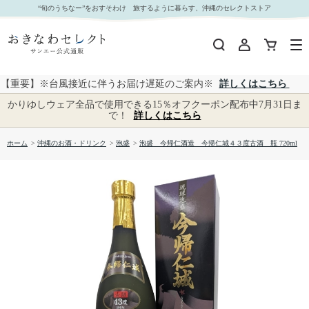
泡盛 今帰仁酒造 今帰仁城４３度古酒 瓶 720ml｜おきなわセレクト サンエー公式通販
“旬のうちなー”をおすそわけ 旅するように暮らす、沖縄のセレクトストア
【重要】※台風接近に伴うお届け遅延のご案内※
詳しくはこちら
かりゆしウェア全品で使用できる15％オフクーポン配布中7月31日ま
で！
詳しくはこちら
ホーム
>
沖縄のお酒・ドリンク
>
泡盛
>
泡盛 今帰仁酒造 今帰仁城４３度古酒 瓶 720ml