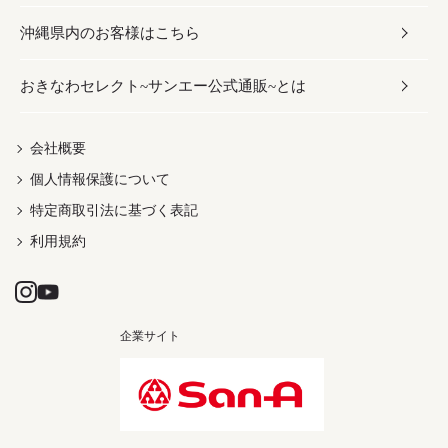
沖縄県内のお客様はこちら
みそ
スナック
ワイン・ウィスキー・カクテル
ボディケア
メンズ
雑貨
おきなわセレクト~サンエー公式通販~とは
だし／スパイス／島唐辛子
おつまみ
ドリンク
ヘアケア
レディース
沖縄ファッション
紅芋
茶葉
UVケア
伝統工芸品
会社概要
個人情報保護について
沖縄限定商品（ご当地）
限定品
箸・線香・ウチカビ
特定商取引法に基づく表記
利用規約
企業サイト