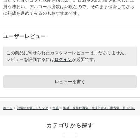
当たりと甘いコクと深みを感じます。古酒本来の品質を追求した上
質な味わい。アルコール度数は43度なので、そのまま保管してさら
に熟成を進めてみるのもおすすめです。
ユーザーレビュー
この商品に寄せられたカスタマーレビューはまだありません。
レビューを評価するには
ログイン
が必要です。
レビューを書く
ホーム
>
沖縄のお酒・ドリンク
>
泡盛
>
泡盛 今帰仁酒造 今帰仁城４３度古酒 瓶 720ml
カテゴリから探す