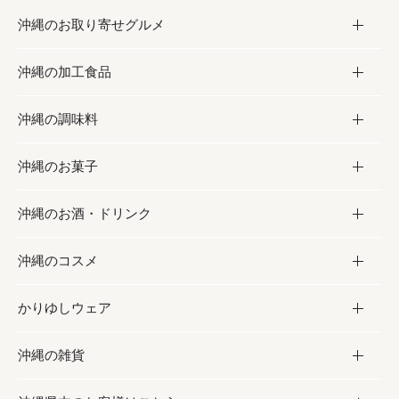
沖縄のお取り寄せグルメ
沖縄の加工食品
お取り寄せグルメ
沖縄の調味料
フルーツ・野菜
加工食品
沖縄のお菓子
お肉
缶詰／パウチ
調味料
沖縄のお酒・ドリンク
海産物
沖縄料理
砂糖／黒砂糖
お菓子
沖縄のコスメ
沖縄そば／乾麺
塩
黒糖
お酒・ドリンク
かりゆしウェア
レトルト食品
お酢／ドレッシング
ちんすこう
泡盛
コスメ
沖縄の雑貨
乾物／粉類
しょうゆ
伝統菓子
ビール・チューハイ
スキンケア
かりゆしウェア