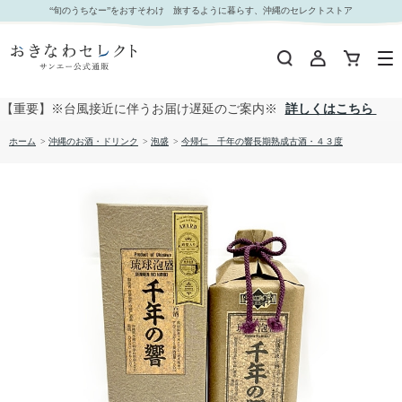
今帰仁 千年の響長期熟成古酒・４３度｜おきなわセレクト サンエー公式通販
“旬のうちなー”をおすそわけ 旅するように暮らす、沖縄のセレクトストア
【重要】※台風接近に伴うお届け遅延のご案内※
詳しくはこちら
ホーム
>
沖縄のお酒・ドリンク
>
泡盛
>
今帰仁 千年の響長期熟成古酒・４３度