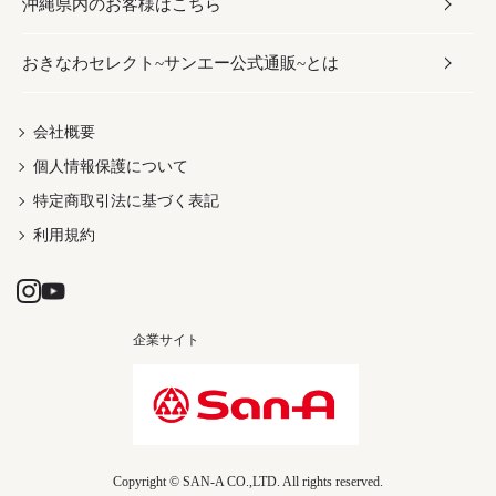
沖縄県内のお客様はこちら
みそ
スナック
ワイン・ウィスキー・カクテル
ボディケア
メンズ
雑貨
おきなわセレクト~サンエー公式通販~とは
だし／スパイス／島唐辛子
おつまみ
ドリンク
ヘアケア
レディース
沖縄ファッション
紅芋
茶葉
UVケア
伝統工芸品
会社概要
個人情報保護について
沖縄限定商品（ご当地）
限定品
箸・線香・ウチカビ
特定商取引法に基づく表記
利用規約
企業サイト
Copyright © SAN-A CO.,LTD. All rights reserved.