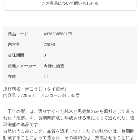
この商品について問い合わせる
商品コード
4936938568175
内容量
720ML
賞味期間
0
産地／メーカー
今帰仁酒造
在庫
〇
原材料名：米こうじ（タイ産米）
内容量：720ｍｌ アルコール分：43度
「千年の響」は、選りすぐった純米と黒麹菌のみを原料として造ら
れた「泡盛」を、長期間貯蔵し熟成させる事によって造られた、琉
球泡盛の逸品です。
自然のうまみとコク、品質を追求しつくしたその味わいは、長期間
貯蔵することによって造られ、その琥珀色は、熟成させることによ