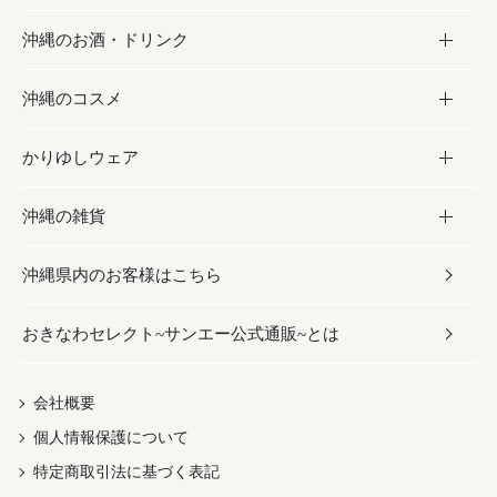
沖縄のお酒・ドリンク
海産物
沖縄料理
砂糖／黒砂糖
お菓子
沖縄のコスメ
沖縄そば／乾麺
塩
黒糖
お酒・ドリンク
かりゆしウェア
レトルト食品
お酢／ドレッシング
ちんすこう
泡盛
コスメ
沖縄の雑貨
乾物／粉類
しょうゆ
伝統菓子
ビール・チューハイ
スキンケア
かりゆしウェア
沖縄県内のお客様はこちら
みそ
スナック
ワイン・ウィスキー・カクテル
ボディケア
メンズ
雑貨
おきなわセレクト~サンエー公式通販~とは
だし／スパイス／島唐辛子
おつまみ
ドリンク
ヘアケア
レディース
沖縄ファッション
紅芋
茶葉
UVケア
伝統工芸品
会社概要
個人情報保護について
沖縄限定商品（ご当地）
限定品
箸・線香・ウチカビ
特定商取引法に基づく表記