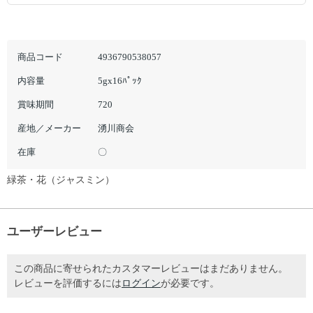
商品コード
4936790538057
内容量
5gx16ﾊﾟｯｸ
賞味期間
720
産地／メーカー
湧川商会
在庫
〇
緑茶・花（ジャスミン）
ユーザーレビュー
この商品に寄せられたカスタマーレビューはまだありません。
レビューを評価するには
ログイン
が必要です。