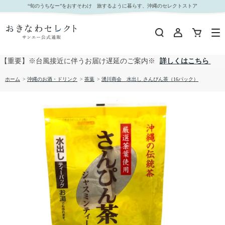
湧川商会 水出し さんぴん茶（16パック）｜おきなわセレクト サンエー公式通販
“旬のうちなー”をおすそわけ 旅するように暮らす、沖縄のセレクトストア
【重要】※台風接近に伴うお届け遅延のご案内※
詳しくはこちら
ホーム
>
沖縄のお酒・ドリンク
>
茶葉
>
湧川商会 水出し さんぴん茶（16パック）