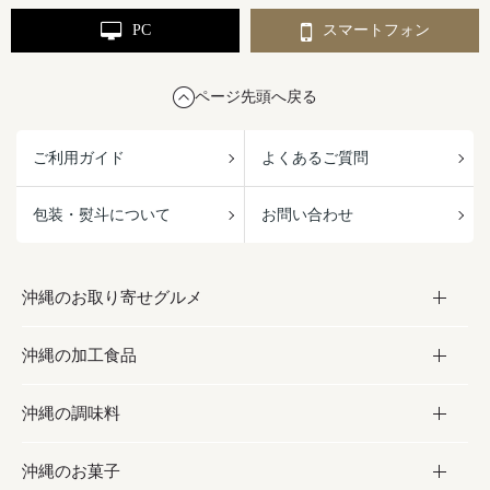
PC
スマートフォン
ページ先頭へ戻る
ご利用ガイド
よくあるご質問
包装・熨斗について
お問い合わせ
沖縄のお取り寄せグルメ
沖縄の加工食品
お取り寄せグルメ
沖縄の調味料
フルーツ・野菜
加工食品
沖縄のお菓子
お肉
缶詰／パウチ
調味料