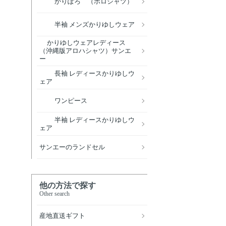
かりぽろ （ポロシャツ）
半袖 メンズかりゆしウェア
かりゆしウェアレディース
（沖縄版アロハシャツ）サンエ
ー
長袖 レディースかりゆしウ
ェア
ワンピース
半袖 レディースかりゆしウ
ェア
サンエーのランドセル
他の方法で探す
Other search
産地直送ギフト