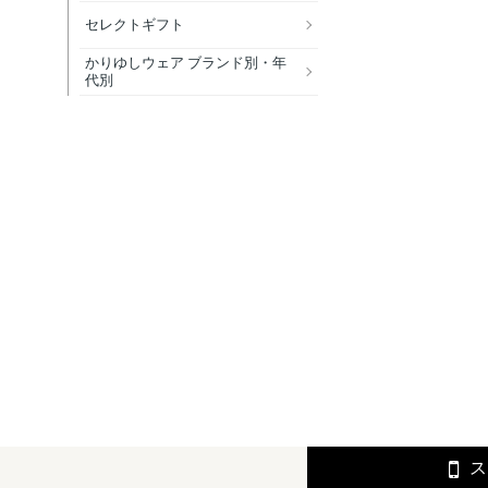
セレクトギフト
かりゆしウェア ブランド別・年
代別
ス