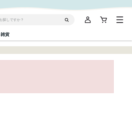
雑貨
閉じる
閉じる
閉じる
閉じる
閉じる
閉じる
閉じる
閉じる
統菓子
ディケア
ディース
海産物
沖縄そば／乾麺
お酢／ドレッシング
ワイン・ウィスキー・カクテル
箸・線香・ウチカビ
スナック
縄限定商品（ご当地）
だし／スパイス／島唐辛子
Vケア