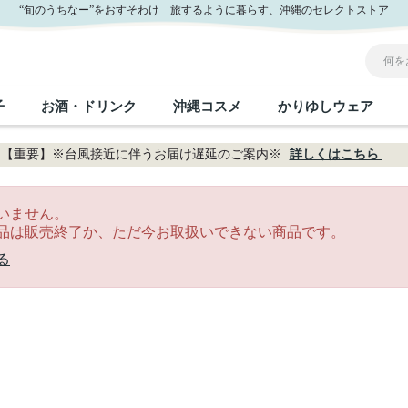
“旬のうちなー”をおすそわけ 旅するように暮らす、沖縄のセレクトストア
子
お酒・ドリンク
沖縄コスメ
かりゆしウェア
【重要】※台風接近に伴うお届け遅延のご案内※
詳しくはこちら
沖縄のお取り寄せグルメすべて
沖縄の加工食品すべて
沖縄の調味料すべて
沖縄のお菓子すべて
沖縄のお酒・ドリンクすべて
沖縄のコスメすべて
かりゆしウェアすべて
沖縄の雑貨すべて
いません。
品は販売終了か、ただ今お取扱いできない商品です。
フルーツ・野菜
缶詰／パウチ
砂糖／黒砂糖
黒糖
泡盛
スキンケア
メンズ
沖縄ファッション
ちんすこう
お肉
沖縄料理
塩
ビール・チューハイ
伝統工芸品
伝
ボ
レ
る
おつまみ
紅芋
沖
乾物／粉類
みそ
茶葉
レトルト食品
しょうゆ
ドリンク
ヘアケア
U
限定品