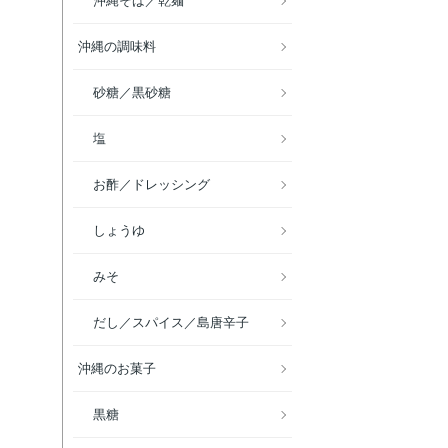
沖縄そば／乾麺
沖縄の調味料
砂糖／黒砂糖
塩
お酢／ドレッシング
しょうゆ
みそ
だし／スパイス／島唐辛子
沖縄のお菓子
黒糖