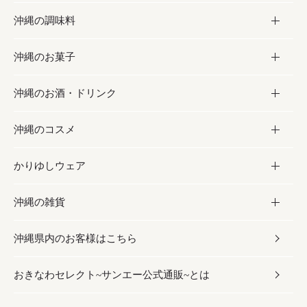
沖縄の調味料
フルーツ・野菜
加工食品
沖縄のお菓子
お肉
缶詰／パウチ
調味料
沖縄のお酒・ドリンク
海産物
沖縄料理
砂糖／黒砂糖
お菓子
沖縄のコスメ
沖縄そば／乾麺
塩
黒糖
お酒・ドリンク
かりゆしウェア
レトルト食品
お酢／ドレッシング
ちんすこう
泡盛
コスメ
沖縄の雑貨
乾物／粉類
しょうゆ
伝統菓子
ビール・チューハイ
スキンケア
かりゆしウェア
沖縄県内のお客様はこちら
みそ
スナック
ワイン・ウィスキー・カクテル
ボディケア
メンズ
雑貨
おきなわセレクト~サンエー公式通販~とは
だし／スパイス／島唐辛子
おつまみ
ドリンク
ヘアケア
レディース
沖縄ファッション