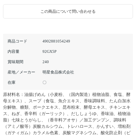
この商品について問い合わせる
商品コード
4902881054249
内容量
92GX5P
賞味期間
240
産地／メーカー
明星食品株式会社
在庫
〇
原材料名：油揚げめん（小麦粉、（国内製造）植物油脂、食塩、酵
母エキス）、スープ（食塩、魚介エキス、香味調味料、たん白加水
分解物、糖類、ポークエキス、昆布粉末、酵母エキス、チキンエキ
ス、ねぎ、香辛料（ガーリック）、だししょうゆ、香味油、植物油
脂）七味とうがらし、（香辛料アオサ）／加工デンプン、調味料
（アミノ酸等）炭酸カルシウム、トレハロース、かんすい、増粘剤
（ガティガム）カラメル色素、炭酸マグネシウム、酸化防止剤（ビ