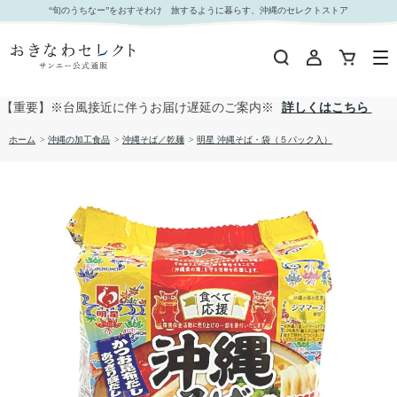
明星 沖縄そば・袋（５パック入）｜おきなわセレクト サンエー公式通販
“旬のうちなー”をおすそわけ 旅するように暮らす、沖縄のセレクトストア
【重要】※台風接近に伴うお届け遅延のご案内※
詳しくはこちら
ホーム
>
沖縄の加工食品
>
沖縄そば／乾麺
>
明星 沖縄そば・袋（５パック入）