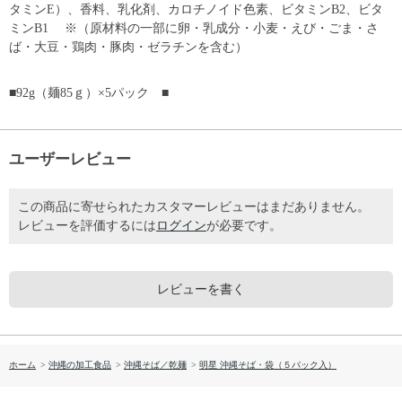
タミンE）、香料、乳化剤、カロチノイド色素、ビタミンB2、ビタ
ミンB1 ※（原材料の一部に卵・乳成分・小麦・えび・ごま・さ
ば・大豆・鶏肉・豚肉・ゼラチンを含む）
■92g（麺85ｇ）×5パック ■
ユーザーレビュー
この商品に寄せられたカスタマーレビューはまだありません。
レビューを評価するには
ログイン
が必要です。
レビューを書く
ホーム
>
沖縄の加工食品
>
沖縄そば／乾麺
>
明星 沖縄そば・袋（５パック入）