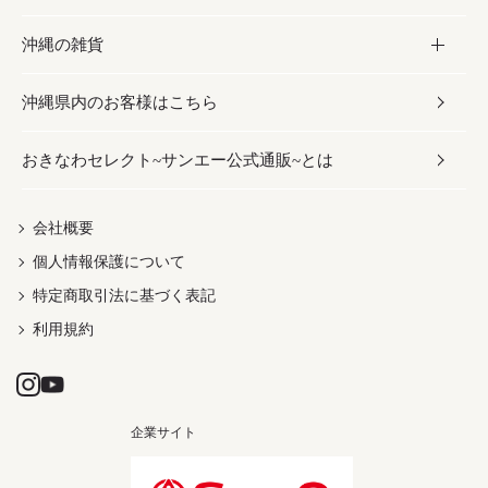
沖縄の雑貨
乾物／粉類
しょうゆ
伝統菓子
ビール・チューハイ
スキンケア
かりゆしウェア
沖縄県内のお客様はこちら
みそ
スナック
ワイン・ウィスキー・カクテル
ボディケア
メンズ
雑貨
おきなわセレクト~サンエー公式通販~とは
だし／スパイス／島唐辛子
おつまみ
ドリンク
ヘアケア
レディース
沖縄ファッション
紅芋
茶葉
UVケア
伝統工芸品
会社概要
個人情報保護について
沖縄限定商品（ご当地）
限定品
箸・線香・ウチカビ
特定商取引法に基づく表記
利用規約
企業サイト