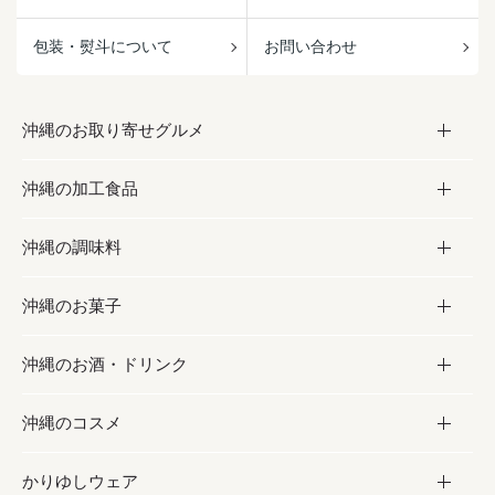
包装・熨斗について
お問い合わせ
沖縄のお取り寄せグルメ
沖縄の加工食品
お取り寄せグルメ
沖縄の調味料
フルーツ・野菜
加工食品
沖縄のお菓子
お肉
缶詰／パウチ
調味料
沖縄のお酒・ドリンク
海産物
沖縄料理
砂糖／黒砂糖
お菓子
沖縄のコスメ
沖縄そば／乾麺
塩
黒糖
お酒・ドリンク
かりゆしウェア
レトルト食品
お酢／ドレッシング
ちんすこう
泡盛
コスメ