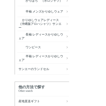
かりぽろ （ポロシャツ）
半袖 メンズかりゆしウェア
かりゆしウェアレディース
（沖縄版アロハシャツ）サンエ
ー
長袖 レディースかりゆしウ
ェア
ワンピース
半袖 レディースかりゆしウ
ェア
サンエーのランドセル
他の方法で探す
Other search
産地直送ギフト