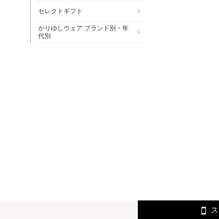
セレクトギフト
かりゆしウェア ブランド別・年
代別
ス