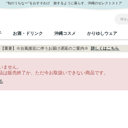
“旬のうちなー”をおすそわけ 旅するように暮らす、沖縄のセレクトストア
子
お酒・ドリンク
沖縄コスメ
かりゆしウェア
【重要】※台風接近に伴うお届け遅延のご案内※
詳しくはこちら
沖縄のお取り寄せグルメすべて
沖縄の加工食品すべて
沖縄の調味料すべて
沖縄のお菓子すべて
沖縄のお酒・ドリンクすべて
沖縄のコスメすべて
かりゆしウェアすべて
沖縄の雑貨すべて
いません。
品は販売終了か、ただ今お取扱いできない商品です。
フルーツ・野菜
缶詰／パウチ
砂糖／黒砂糖
黒糖
泡盛
スキンケア
メンズ
沖縄ファッション
ちんすこう
お肉
沖縄料理
塩
ビール・チューハイ
伝統工芸品
伝
ボ
レ
る
おつまみ
紅芋
沖
乾物／粉類
みそ
茶葉
レトルト食品
しょうゆ
ドリンク
ヘアケア
U
限定品