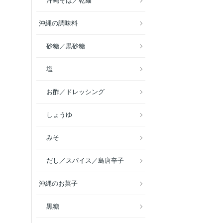
沖縄そば／乾麺
沖縄の調味料
砂糖／黒砂糖
塩
お酢／ドレッシング
しょうゆ
みそ
だし／スパイス／島唐辛子
沖縄のお菓子
黒糖