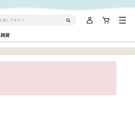
雑貨
閉じる
閉じる
閉じる
閉じる
閉じる
閉じる
閉じる
閉じる
統菓子
ディケア
ディース
海産物
沖縄そば／乾麺
お酢／ドレッシング
ワイン・ウィスキー・カクテル
箸・線香・ウチカビ
スナック
縄限定商品（ご当地）
だし／スパイス／島唐辛子
Vケア