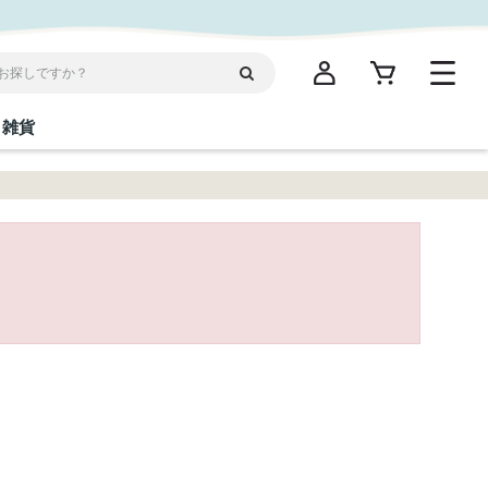
雑貨
閉じる
閉じる
閉じる
閉じる
閉じる
閉じる
閉じる
閉じる
統菓子
ディケア
ディース
海産物
沖縄そば／乾麺
お酢／ドレッシング
ワイン・ウィスキー・カクテル
箸・線香・ウチカビ
スナック
縄限定商品（ご当地）
だし／スパイス／島唐辛子
Vケア