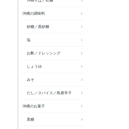
沖縄そば／乾麺
沖縄の調味料
砂糖／黒砂糖
塩
お酢／ドレッシング
しょうゆ
みそ
だし／スパイス／島唐辛子
沖縄のお菓子
黒糖