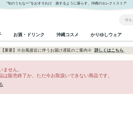
“旬のうちなー”をおすそわけ 旅するように暮らす、沖縄のセレクトストア
子
お酒・ドリンク
沖縄コスメ
かりゆしウェア
【重要】※台風接近に伴うお届け遅延のご案内※
詳しくはこちら
沖縄のお取り寄せグルメすべて
沖縄の加工食品すべて
沖縄の調味料すべて
沖縄のお菓子すべて
沖縄のお酒・ドリンクすべて
沖縄のコスメすべて
かりゆしウェアすべて
沖縄の雑貨すべて
いません。
品は販売終了か、ただ今お取扱いできない商品です。
フルーツ・野菜
缶詰／パウチ
砂糖／黒砂糖
黒糖
泡盛
スキンケア
メンズ
沖縄ファッション
ちんすこう
お肉
沖縄料理
塩
ビール・チューハイ
伝統工芸品
伝
ボ
レ
る
おつまみ
紅芋
沖
乾物／粉類
みそ
茶葉
レトルト食品
しょうゆ
ドリンク
ヘアケア
U
限定品