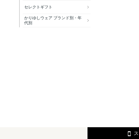
セレクトギフト
かりゆしウェア ブランド別・年
代別
ス