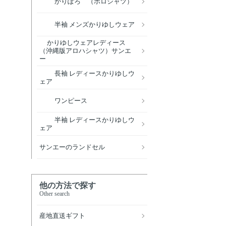
かりぽろ （ポロシャツ）
半袖 メンズかりゆしウェア
かりゆしウェアレディース
（沖縄版アロハシャツ）サンエ
ー
長袖 レディースかりゆしウ
ェア
ワンピース
半袖 レディースかりゆしウ
ェア
サンエーのランドセル
他の方法で探す
Other search
産地直送ギフト