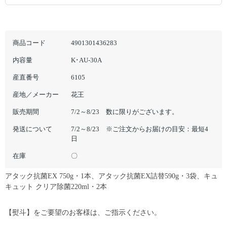
商品コード
4901301436283
内容量
K･AU-30A
産直番号
6105
産地／メーカー
花王
販売期間
7/2～8/23 数に限りがございます。
発送について
7/2～8/23 ※ご注文からお届けの目安：最短4
日
在庫
〇
アタック抗菌EX 750g・1本、アタック抗菌EX詰替590g・3袋、キュ
キュット クリア除菌220ml・2本
【熨斗】をご要望のお客様は、ご指示ください。