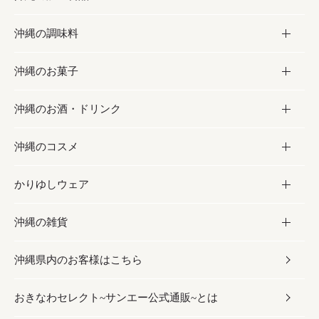
沖縄の調味料
フルーツ・野菜
加工食品
沖縄のお菓子
お肉
缶詰／パウチ
調味料
沖縄のお酒・ドリンク
海産物
沖縄料理
砂糖／黒砂糖
お菓子
沖縄のコスメ
沖縄そば／乾麺
塩
黒糖
お酒・ドリンク
かりゆしウェア
レトルト食品
お酢／ドレッシング
ちんすこう
泡盛
コスメ
沖縄の雑貨
乾物／粉類
しょうゆ
伝統菓子
ビール・チューハイ
スキンケア
かりゆしウェア
沖縄県内のお客様はこちら
みそ
スナック
ワイン・ウィスキー・カクテル
ボディケア
メンズ
雑貨
おきなわセレクト~サンエー公式通販~とは
だし／スパイス／島唐辛子
おつまみ
ドリンク
ヘアケア
レディース
沖縄ファッション