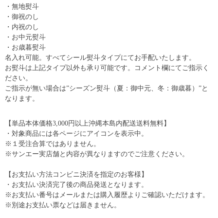
・無地熨斗
・御祝のし
・内祝のし
・お中元熨斗
・お歳暮熨斗
名入れ可能。すべてシール熨斗タイプにてお手配いたします。
お熨斗は上記タイプ以外も承り可能です。コメント欄にてご指示く
ださい。
ご指示が無い場合は”シーズン熨斗（夏：御中元、冬：御歳暮）”と
なります。
【単品本体価格3,000円以上沖縄本島内配送送料無料】
・対象商品には各ページにアイコンを表示中。
※１受注合算ではありません。
※サンエー実店舗と内容が異なりますのでご注意ください。
【お支払い方法コンビニ決済を指定のお客様】
・お支払い決済完了後の商品発送となります。
※お支払い番号はメールまたは購入履歴よりご確認いただけます。
※別途お支払い票などは届きません。