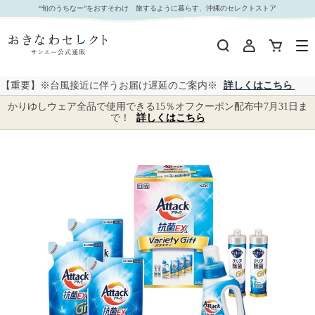
【 6105 】◇ 花王 アタック抗菌EXバラエティギフト｜おきなわセレクト サンエー公式通販
“旬のうちなー”をおすそわけ 旅するように暮らす、沖縄のセレクトストア
【重要】※台風接近に伴うお届け遅延のご案内※
詳しくはこちら
かりゆしウェア全品で使用できる15％オフクーポン配布中7月31日ま
で！
詳しくはこちら