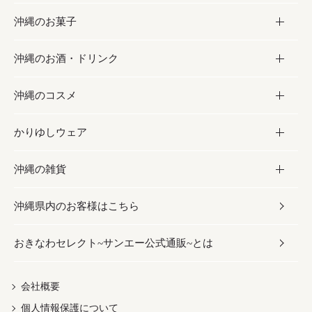
沖縄のお菓子
お肉
缶詰／パウチ
調味料
沖縄のお酒・ドリンク
海産物
沖縄料理
砂糖／黒砂糖
お菓子
沖縄のコスメ
沖縄そば／乾麺
塩
黒糖
お酒・ドリンク
かりゆしウェア
レトルト食品
お酢／ドレッシング
ちんすこう
泡盛
コスメ
沖縄の雑貨
乾物／粉類
しょうゆ
伝統菓子
ビール・チューハイ
スキンケア
かりゆしウェア
沖縄県内のお客様はこちら
みそ
スナック
ワイン・ウィスキー・カクテル
ボディケア
メンズ
雑貨
おきなわセレクト~サンエー公式通販~とは
だし／スパイス／島唐辛子
おつまみ
ドリンク
ヘアケア
レディース
沖縄ファッション
紅芋
茶葉
UVケア
伝統工芸品
会社概要
個人情報保護について