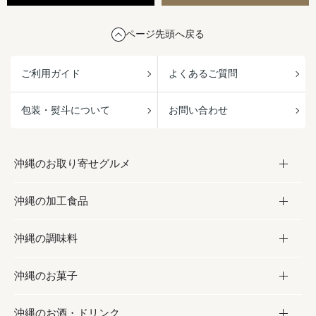
ページ先頭へ戻る
ご利用ガイド
よくあるご質問
包装・熨斗について
お問い合わせ
沖縄のお取り寄せグルメ
沖縄の加工食品
お取り寄せグルメ
沖縄の調味料
フルーツ・野菜
加工食品
沖縄のお菓子
お肉
缶詰／パウチ
調味料
沖縄のお酒・ドリンク
海産物
沖縄料理
砂糖／黒砂糖
お菓子