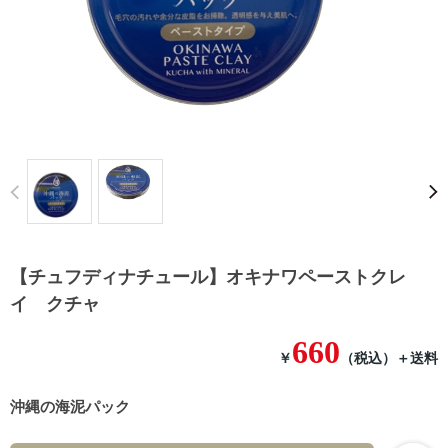
Prev
【チュフディナチュール】オキナワペーストクレ
イ クチャ
660
￥
（税込）
＋送料
沖縄の海泥パック