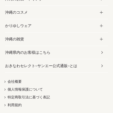
沖縄のコスメ
沖縄そば／乾麺
塩
黒糖
お酒・ドリンク
かりゆしウェア
レトルト食品
お酢／ドレッシング
ちんすこう
泡盛
コスメ
沖縄の雑貨
乾物／粉類
しょうゆ
伝統菓子
ビール・チューハイ
スキンケア
かりゆしウェア
沖縄県内のお客様はこちら
みそ
スナック
ワイン・ウィスキー・カクテル
ボディケア
メンズ
雑貨
おきなわセレクト~サンエー公式通販~とは
だし／スパイス／島唐辛子
おつまみ
ドリンク
ヘアケア
レディース
沖縄ファッション
紅芋
茶葉
UVケア
伝統工芸品
会社概要
個人情報保護について
沖縄限定商品（ご当地）
限定品
箸・線香・ウチカビ
特定商取引法に基づく表記
利用規約