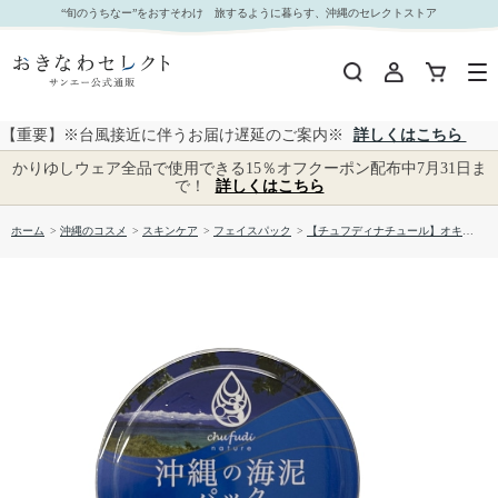
【チュフディナチュール】オキナワペーストクレイ クチャ｜おきなわセレクト サンエー公式
“旬のうちなー”をおすそわけ 旅するように暮らす、沖縄のセレクトストア
通販
【重要】※台風接近に伴うお届け遅延のご案内※
詳しくはこちら
かりゆしウェア全品で使用できる15％オフクーポン配布中7月31日ま
で！
詳しくはこちら
ホーム
>
沖縄のコスメ
>
スキンケア
>
フェイスパック
>
【チュフディナチュール】オキナワペーストクレイ クチャ