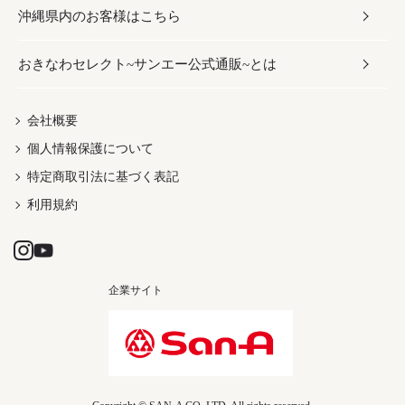
沖縄県内のお客様はこちら
みそ
スナック
ワイン・ウィスキー・カクテル
ボディケア
メンズ
雑貨
おきなわセレクト~サンエー公式通販~とは
だし／スパイス／島唐辛子
おつまみ
ドリンク
ヘアケア
レディース
沖縄ファッション
紅芋
茶葉
UVケア
伝統工芸品
会社概要
個人情報保護について
沖縄限定商品（ご当地）
限定品
箸・線香・ウチカビ
特定商取引法に基づく表記
利用規約
企業サイト