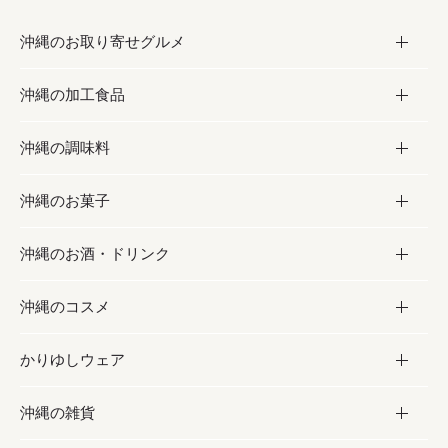
沖縄のお取り寄せグルメ
沖縄の加工食品
お取り寄せグルメ
沖縄の調味料
フルーツ・野菜
加工食品
沖縄のお菓子
お肉
缶詰／パウチ
調味料
沖縄のお酒・ドリンク
海産物
沖縄料理
砂糖／黒砂糖
お菓子
沖縄のコスメ
沖縄そば／乾麺
塩
黒糖
お酒・ドリンク
かりゆしウェア
レトルト食品
お酢／ドレッシング
ちんすこう
泡盛
コスメ
沖縄の雑貨
乾物／粉類
しょうゆ
伝統菓子
ビール・チューハイ
スキンケア
かりゆしウェア