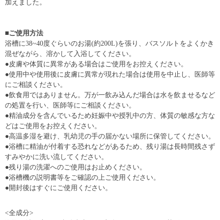
加えました。
■ご使用方法
浴槽に38~40度ぐらいのお湯(約200L)を張り、バスソルトをよくかき
混ぜながら、溶かして入浴してください。
●皮膚や体質に異常がある場合はご使用をお控えください。
●使用中や使用後に皮膚に異常が現れた場合は使用を中止し、医師等
にご相談ください。
●飲食用ではありません。万が一飲み込んだ場合は水を飲ませるなど
の処置を行い、医師等にご相談ください。
●精油成分を含んでいるため妊娠中や授乳中の方、体質の敏感な方な
どはご使用をお控えください。
●高温多湿を避け、乳幼児の手の届かない場所に保管してください。
●浴槽に精油が付着する恐れなどがあるため、残り湯は長時間残さず
すみやかに洗い流してください。
●残り湯の洗濯へのご使用はお止めください。
●浴槽機の説明書等をご確認の上ご使用ください。
●開封後はすぐにご使用ください。
<全成分>