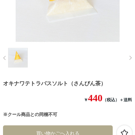
Prev
オキナワテトラバスソルト（さんぴん茶）
440
￥
（税込）
＋送料
※クール商品との同梱不可