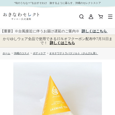
オキナワテトラバスソルト（さんぴん茶）｜おきなわセレクト サンエー公式通販
“旬のうちなー”をおすそわけ 旅するように暮らす、沖縄のセレクトストア
【重要】※台風接近に伴うお届け遅延のご案内※
詳しくはこちら
かりゆしウェア全品で使用できる15％オフクーポン配布中7月31日ま
で！
詳しくはこちら
ホーム
>
沖縄のコスメ
>
ボディケア
>
オキナワテトラバスソルト（さんぴん茶）