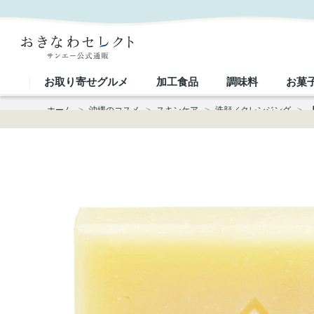
【チュフディナチュール】島豆乳石鹸｜おきなわセレクト サンエー公式通販
お取り寄せグルメ
加工食品
調味料
お菓
ホーム
>
沖縄のコスメ
>
スキンケア
>
洗顔／クレンジング
>