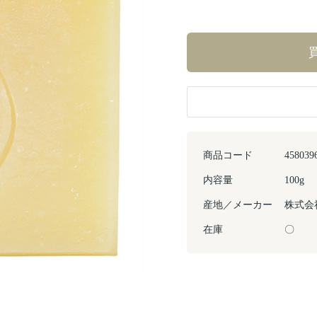
商品コード
458039
内容量
100g
産地／メーカー
株式会
在庫
〇
Next