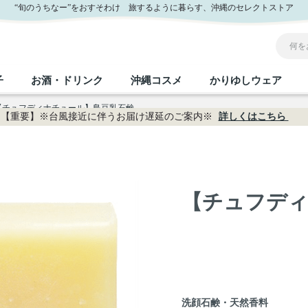
“旬のうちなー”をおすそわけ 旅するように暮らす、沖縄のセレクトストア
子
お酒・ドリンク
沖縄コスメ
かりゆしウェア
【チュフディナチュール】島豆乳石鹸
【重要】※台風接近に伴うお届け遅延のご案内※
詳しくはこちら
沖縄のお取り寄せグルメすべて
沖縄の加工食品すべて
沖縄の調味料すべて
沖縄のお菓子すべて
沖縄のお酒・ドリンクすべて
沖縄のコスメすべて
かりゆしウェアすべて
沖縄の雑貨すべて
フルーツ・野菜
缶詰／パウチ
砂糖／黒砂糖
黒糖
泡盛
スキンケア
メンズ
沖縄ファッション
ちんすこう
お肉
沖縄料理
塩
ビール・チューハイ
伝統工芸品
伝
ボ
レ
【チュフディ
おつまみ
紅芋
沖
乾物／粉類
みそ
茶葉
レトルト食品
しょうゆ
ドリンク
ヘアケア
U
限定品
洗顔石鹸・天然香料