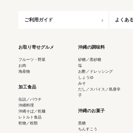
ご利用ガイド
よくあ
お取り寄せグルメ
沖縄の調味料
フルーツ・野菜
砂糖／黒砂糖
お肉
塩
海産物
お酢／ドレッシング
しょうゆ
みそ
加工食品
だし／スパイス／島唐辛
子
缶詰／パウチ
沖縄料理
沖縄のお菓子
沖縄そば／乾麺
レトルト食品
乾物／粉類
黒糖
ちんすこう