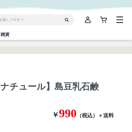
雑貨
閉じる
閉じる
閉じる
閉じる
閉じる
閉じる
閉じる
閉じる
統菓子
ディケア
ディース
海産物
沖縄そば／乾麺
お酢／ドレッシング
ワイン・ウィスキー・カクテル
箸・線香・ウチカビ
スナック
ナチュール】島豆乳石鹸
縄限定商品（ご当地）
だし／スパイス／島唐辛子
Vケア
990
￥
（税込）
＋送料