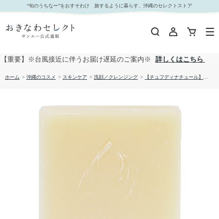
【チュフディナチュール】ローズゼラニウム石鹸｜おきなわセレクト サンエー公式通販
“旬のうちなー”をおすそわけ 旅するように暮らす、沖縄のセレクトストア
【重要】※台風接近に伴うお届け遅延のご案内※
詳しくはこちら
ホーム
>
沖縄のコスメ
>
スキンケア
>
洗顔／クレンジング
>
【チュフディナチュール】ローズゼラニウム石鹸