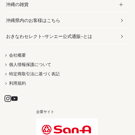
沖縄の雑貨
乾物／粉類
しょうゆ
伝統菓子
ビール・チューハイ
スキンケア
かりゆしウェア
沖縄県内のお客様はこちら
みそ
スナック
ワイン・ウィスキー・カクテル
ボディケア
メンズ
雑貨
おきなわセレクト~サンエー公式通販~とは
だし／スパイス／島唐辛子
おつまみ
ドリンク
ヘアケア
レディース
沖縄ファッション
紅芋
茶葉
UVケア
伝統工芸品
会社概要
個人情報保護について
沖縄限定商品（ご当地）
限定品
箸・線香・ウチカビ
特定商取引法に基づく表記
利用規約
企業サイト