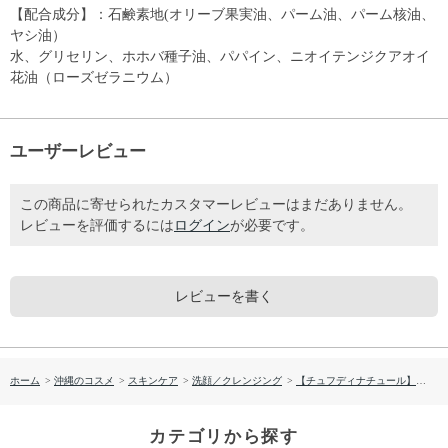
【配合成分】：石鹸素地(オリーブ果実油、パーム油、パーム核油、
ヤシ油）
水、グリセリン、ホホバ種子油、パパイン、ニオイテンジクアオイ
花油（ローズゼラニウム）
ユーザーレビュー
この商品に寄せられたカスタマーレビューはまだありません。
レビューを評価するには
ログイン
が必要です。
レビューを書く
ホーム
>
沖縄のコスメ
>
スキンケア
>
洗顔／クレンジング
>
【チュフディナチュール】ローズゼラニウム石鹸
カテゴリから探す