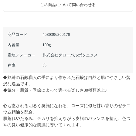
この商品について問い合わせる
商品コード
4580396360170
内容量
100g
産地／メーカー
株式会社グローバルボタニクス
在庫
〇
◆熟練の石鹸職人の手により作られた石鹸は自然と肌にやさしい贅
沢な逸品です。
◆気分・肌質・季節によって選べる楽しさ30種類以上♪
心も癒される明るく笑顔になれる、ローズに似た甘い香りのゼラニ
ウム精油を配合。
肌荒れやたるみ、テカリを抑えながら皮脂のバランスを整え、色つ
やの良い健康的な美肌に導いてくれます。