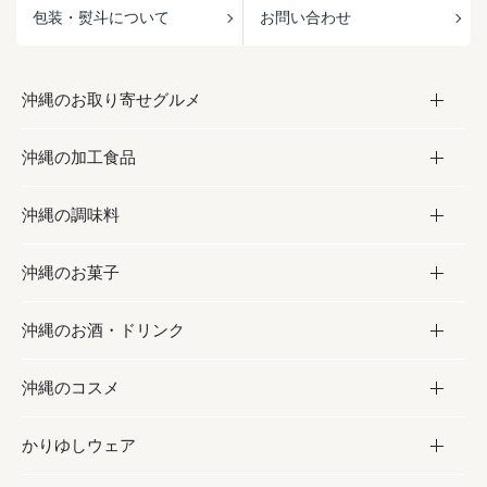
包装・熨斗について
お問い合わせ
沖縄のお取り寄せグルメ
沖縄の加工食品
お取り寄せグルメ
沖縄の調味料
フルーツ・野菜
加工食品
沖縄のお菓子
お肉
缶詰／パウチ
調味料
沖縄のお酒・ドリンク
海産物
沖縄料理
砂糖／黒砂糖
お菓子
沖縄のコスメ
沖縄そば／乾麺
塩
黒糖
お酒・ドリンク
かりゆしウェア
レトルト食品
お酢／ドレッシング
ちんすこう
泡盛
コスメ