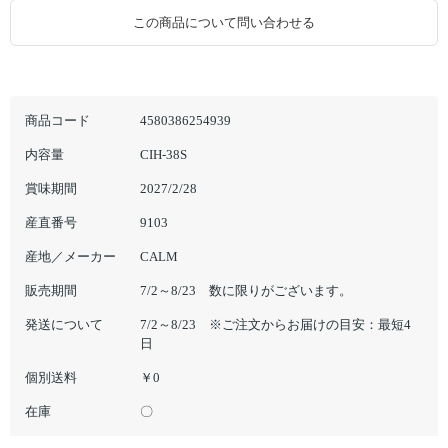
この商品について問い合わせる
商品コード
4580386254939
内容量
CIH-38S
賞味期間
2027/2/28
産直番号
9103
産地／メーカー
CALM
販売期間
7/2～8/23 数に限りがございます。
発送について
7/2～8/23 ※ご注文からお届けの目安：最短4
日
個別送料
￥0
在庫
〇