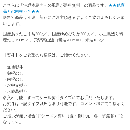
こちらは「沖縄本島内への配送が送料無料」の商品です。
★★他商
品との同梱不可★★
送料別商品は別途、新たにご注文頂きますようご協力よろしくお願
いします。
国産あきたこまち300g×1、国産ゆめぴりか300ｇ×1、小豆島造り料
理だし150ml×1、飛騨高山濃口醤油200ml×1、米油165g×1
【熨斗】をご要望のお客様は、ご指示ください。
・無地熨斗
・御祝のし
・内祝のし
・お中元熨斗
・お歳暮熨斗
名入れ可能。すべてシール熨斗タイプにてお手配いたします。
お熨斗は上記タイプ以外も承り可能です。コメント欄にてご指示く
ださい。
ご指示が無い場合は”シーズン熨斗（夏：御中元、冬：御歳暮）”と
なります。