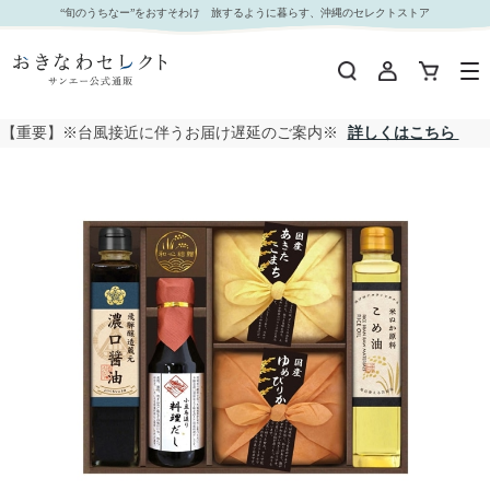
□【 9103 】◇ CALM こだわり調味料とお米ギフト【沖縄本島内配送限定 送料無料 】｜おきな
“旬のうちなー”をおすそわけ 旅するように暮らす、沖縄のセレクトストア
わセレクト サンエー公式通販
【重要】※台風接近に伴うお届け遅延のご案内※
詳しくはこちら