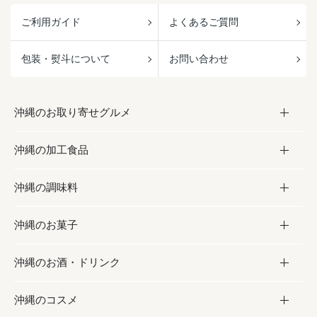
ご利用ガイド
よくあるご質問
包装・熨斗について
お問い合わせ
沖縄のお取り寄せグルメ
沖縄の加工食品
お取り寄せグルメ
沖縄の調味料
フルーツ・野菜
加工食品
沖縄のお菓子
お肉
缶詰／パウチ
調味料
沖縄のお酒・ドリンク
海産物
沖縄料理
砂糖／黒砂糖
お菓子
沖縄のコスメ
沖縄そば／乾麺
塩
黒糖
お酒・ドリンク