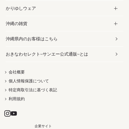
かりゆしウェア
レトルト食品
お酢／ドレッシング
ちんすこう
泡盛
コスメ
沖縄の雑貨
乾物／粉類
しょうゆ
伝統菓子
ビール・チューハイ
スキンケア
かりゆしウェア
沖縄県内のお客様はこちら
みそ
スナック
ワイン・ウィスキー・カクテル
ボディケア
メンズ
雑貨
おきなわセレクト~サンエー公式通販~とは
だし／スパイス／島唐辛子
おつまみ
ドリンク
ヘアケア
レディース
沖縄ファッション
紅芋
茶葉
UVケア
伝統工芸品
会社概要
個人情報保護について
沖縄限定商品（ご当地）
限定品
箸・線香・ウチカビ
特定商取引法に基づく表記
利用規約
企業サイト