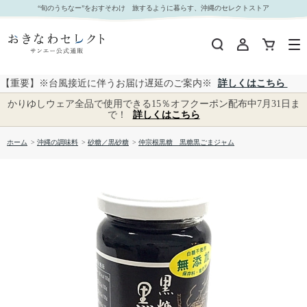
仲宗根黒糖 黒糖黒ごまジャム｜おきなわセレクト サンエー公式通販
“旬のうちなー”をおすそわけ 旅するように暮らす、沖縄のセレクトストア
【重要】※台風接近に伴うお届け遅延のご案内※
詳しくはこちら
かりゆしウェア全品で使用できる15％オフクーポン配布中7月31日ま
で！
詳しくはこちら
ホーム
>
沖縄の調味料
>
砂糖／黒砂糖
>
仲宗根黒糖 黒糖黒ごまジャム