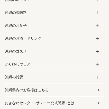
沖縄の調味料
フルーツ・野菜
加工食品
沖縄のお菓子
お肉
缶詰／パウチ
調味料
沖縄のお酒・ドリンク
海産物
沖縄料理
砂糖／黒砂糖
お菓子
沖縄のコスメ
沖縄そば／乾麺
塩
黒糖
お酒・ドリンク
かりゆしウェア
レトルト食品
お酢／ドレッシング
ちんすこう
泡盛
コスメ
沖縄の雑貨
乾物／粉類
しょうゆ
伝統菓子
ビール・チューハイ
スキンケア
かりゆしウェア
沖縄県内のお客様はこちら
みそ
スナック
ワイン・ウィスキー・カクテル
ボディケア
メンズ
雑貨
おきなわセレクト~サンエー公式通販~とは
だし／スパイス／島唐辛子
おつまみ
ドリンク
ヘアケア
レディース
沖縄ファッション