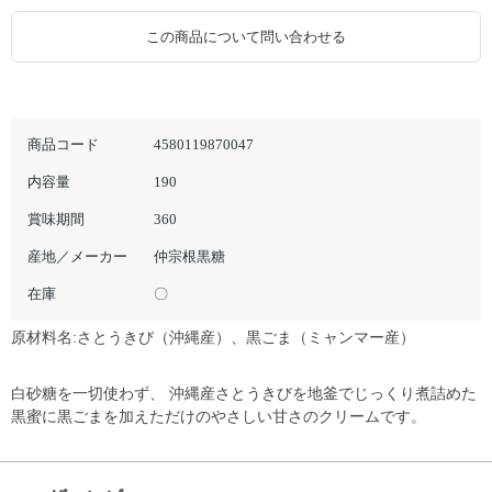
この商品について問い合わせる
商品コード
4580119870047
内容量
190
賞味期間
360
産地／メーカー
仲宗根黒糖
在庫
〇
原材料名:さとうきび（沖縄産）、黒ごま（ミャンマー産）
白砂糖を一切使わず、 沖縄産さとうきびを地釜でじっくり煮詰めた
黒蜜に黒ごまを加えただけのやさしい甘さのクリームです。