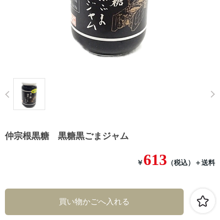
Prev
仲宗根黒糖 黒糖黒ごまジャム
613
￥
（税込）
＋送料