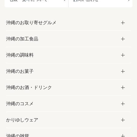
沖縄のお取り寄せグルメ
沖縄の加工食品
お取り寄せグルメ
沖縄の調味料
フルーツ・野菜
加工食品
沖縄のお菓子
お肉
缶詰／パウチ
調味料
沖縄のお酒・ドリンク
海産物
沖縄料理
砂糖／黒砂糖
お菓子
沖縄のコスメ
沖縄そば／乾麺
塩
黒糖
お酒・ドリンク
かりゆしウェア
レトルト食品
お酢／ドレッシング
ちんすこう
泡盛
コスメ
沖縄の雑貨
乾物／粉類
しょうゆ
伝統菓子
ビール・チューハイ
スキンケア
かりゆしウェア