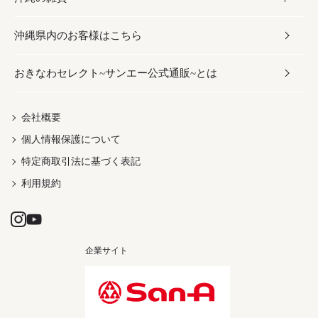
沖縄県内のお客様はこちら
みそ
スナック
ワイン・ウィスキー・カクテル
ボディケア
メンズ
雑貨
おきなわセレクト~サンエー公式通販~とは
だし／スパイス／島唐辛子
おつまみ
ドリンク
ヘアケア
レディース
沖縄ファッション
紅芋
茶葉
UVケア
伝統工芸品
会社概要
個人情報保護について
沖縄限定商品（ご当地）
限定品
箸・線香・ウチカビ
特定商取引法に基づく表記
利用規約
企業サイト