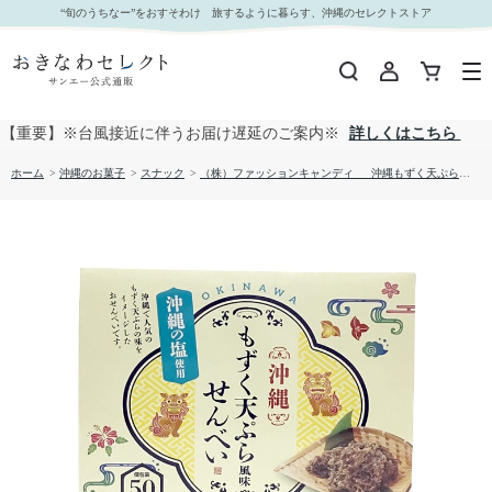
（株）ファッションキャンディ 沖縄もずく天ぷら風味せんべい （2ｇ×50枚）｜おきなわセ
“旬のうちなー”をおすそわけ 旅するように暮らす、沖縄のセレクトストア
レクト サンエー公式通販
【重要】※台風接近に伴うお届け遅延のご案内※
詳しくはこちら
ホーム
>
沖縄のお菓子
>
スナック
>
（株）ファッションキャンディ 沖縄もずく天ぷら風味せんべい （2ｇ×50枚）