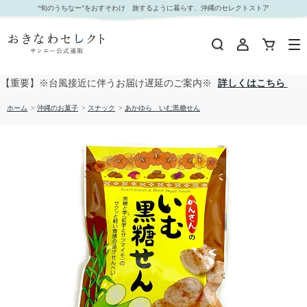
あかゆら いむ黒糖せん｜おきなわセレクト サンエー公式通販
“旬のうちなー”をおすそわけ 旅するように暮らす、沖縄のセレクトストア
【重要】※台風接近に伴うお届け遅延のご案内※
詳しくはこちら
ホーム
>
沖縄のお菓子
>
スナック
>
あかゆら いむ黒糖せん