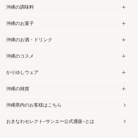
沖縄の調味料
フルーツ・野菜
加工食品
沖縄のお菓子
お肉
缶詰／パウチ
調味料
沖縄のお酒・ドリンク
海産物
沖縄料理
砂糖／黒砂糖
お菓子
沖縄のコスメ
沖縄そば／乾麺
塩
黒糖
お酒・ドリンク
かりゆしウェア
レトルト食品
お酢／ドレッシング
ちんすこう
泡盛
コスメ
沖縄の雑貨
乾物／粉類
しょうゆ
伝統菓子
ビール・チューハイ
スキンケア
かりゆしウェア
沖縄県内のお客様はこちら
みそ
スナック
ワイン・ウィスキー・カクテル
ボディケア
メンズ
雑貨
おきなわセレクト~サンエー公式通販~とは
だし／スパイス／島唐辛子
おつまみ
ドリンク
ヘアケア
レディース
沖縄ファッション
紅芋
茶葉
UVケア
伝統工芸品