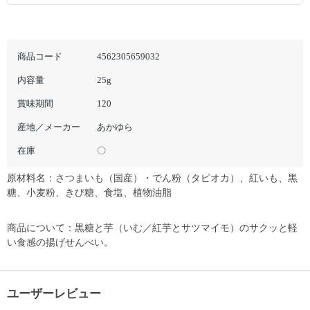
商品コード
4562305659032
内容量
25g
賞味期間
120
産地／メーカー
あかゆら
在庫
〇
原材料名：さつまいも（国産）・でん粉（タピオカ）、紅いも、黒
糖、小麦粉、きび糖、食塩、植物油脂
商品について：黒糖と芋（いむ／紅芋とサツマイモ）のサクッと軽
い食感の揚げせんべい。
ユーザーレビュー