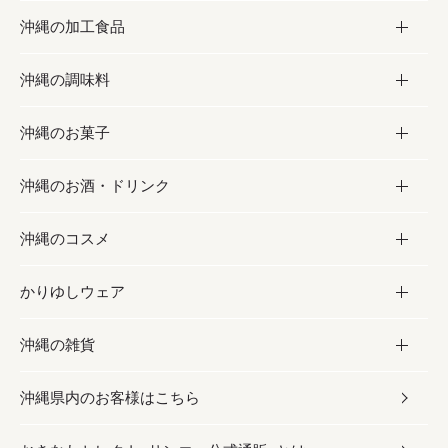
沖縄の加工食品
お取り寄せグルメ
沖縄の調味料
フルーツ・野菜
加工食品
沖縄のお菓子
お肉
缶詰／パウチ
調味料
沖縄のお酒・ドリンク
海産物
沖縄料理
砂糖／黒砂糖
お菓子
沖縄のコスメ
沖縄そば／乾麺
塩
黒糖
お酒・ドリンク
かりゆしウェア
レトルト食品
お酢／ドレッシング
ちんすこう
泡盛
コスメ
沖縄の雑貨
乾物／粉類
しょうゆ
伝統菓子
ビール・チューハイ
スキンケア
かりゆしウェア
沖縄県内のお客様はこちら
みそ
スナック
ワイン・ウィスキー・カクテル
ボディケア
メンズ
雑貨