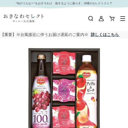
□【 9070 】◇ オリジナル 飲料バラエティギフト｜おきなわセレクト サンエー公式通販
“旬のうちなー”をおすそわけ 旅するように暮らす、沖縄のセレクトストア
【重要】※台風接近に伴うお届け遅延のご案内※
詳しくはこちら