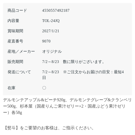
商品コード
4550557492187
内容量
TOL-24JQ
賞味期間
2027/1/21
産直番号
9070
産地／メーカー
オリジナル
販売期間
7/2～8/23 数に限りがございます。
発送について
7/2～8/23 ※ご注文からお届けの目安：最短4
日
在庫
〇
デルモンテアップル&ピーチ920g、デルモンテグレープ&クランベリ
ー500g、杉本屋（国産りんご果汁ゼリー×2・国産ぶどう果汁ゼリ
ー）各58g
【熨斗】をご要望のお客様は、ご指示ください。