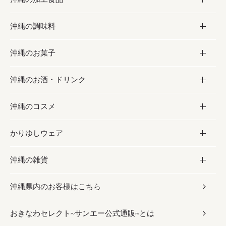
沖縄の調味料
フルーツ・野菜
加工食品
沖縄のお菓子
お肉
缶詰／パウチ
調味料
沖縄のお酒・ドリンク
海産物
沖縄料理
砂糖／黒砂糖
お菓子
沖縄のコスメ
沖縄そば／乾麺
塩
黒糖
お酒・ドリンク
かりゆしウェア
レトルト食品
お酢／ドレッシング
ちんすこう
泡盛
コスメ
沖縄の雑貨
乾物／粉類
しょうゆ
伝統菓子
ビール・チューハイ
スキンケア
かりゆしウェア
沖縄県内のお客様はこちら
みそ
スナック
ワイン・ウィスキー・カクテル
ボディケア
メンズ
雑貨
おきなわセレクト~サンエー公式通販~とは
だし／スパイス／島唐辛子
おつまみ
ドリンク
ヘアケア
レディース
沖縄ファッション