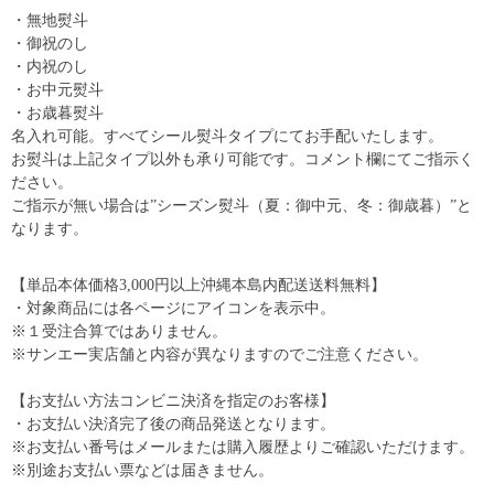
・無地熨斗
・御祝のし
・内祝のし
・お中元熨斗
・お歳暮熨斗
名入れ可能。すべてシール熨斗タイプにてお手配いたします。
お熨斗は上記タイプ以外も承り可能です。コメント欄にてご指示く
ださい。
ご指示が無い場合は”シーズン熨斗（夏：御中元、冬：御歳暮）”と
なります。
【単品本体価格3,000円以上沖縄本島内配送送料無料】
・対象商品には各ページにアイコンを表示中。
※１受注合算ではありません。
※サンエー実店舗と内容が異なりますのでご注意ください。
【お支払い方法コンビニ決済を指定のお客様】
・お支払い決済完了後の商品発送となります。
※お支払い番号はメールまたは購入履歴よりご確認いただけます。
※別途お支払い票などは届きません。