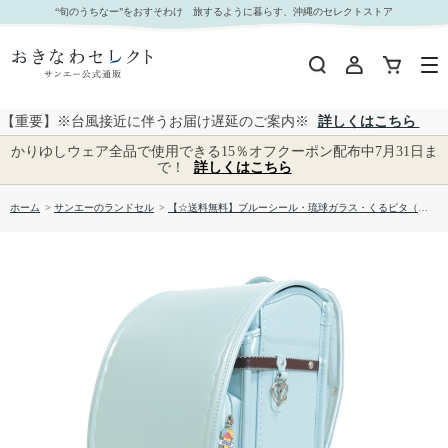
【☆送料無料】ブルーシール・琉球ガラス・くるピタ（R）BS7654K｜おきなわセレクト サン
“旬のうちなー”をおすそわけ 旅するように暮らす、沖縄のセレクトストア
エー公式通販
【重要】※台風接近に伴うお届け遅延のご案内※
詳しくはこちら
かりゆしウェア全品で使用できる15％オフクーポン配布中7月31日ま
で！
詳しくはこちら
ホーム
>
サンエーのランドセル
>
【☆送料無料】ブルーシール・琉球ガラス・くるピタ（R）BS7654K