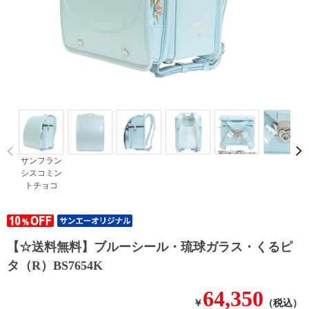
Prev
サンフラン
シスコミン
トチョコ
【☆送料無料】ブルーシール・琉球ガラス・くるピ
タ（R）BS7654K
64,350
￥
（税込）