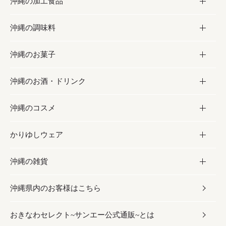
沖縄の加工食品
お取り寄せグルメ
沖縄の調味料
フルーツ・野菜
加工食品
沖縄のお菓子
お肉
缶詰／パウチ
調味料
沖縄のお酒・ドリンク
海産物
沖縄料理
砂糖／黒砂糖
お菓子
沖縄のコスメ
沖縄そば／乾麺
塩
黒糖
お酒・ドリンク
かりゆしウェア
レトルト食品
お酢／ドレッシング
ちんすこう
泡盛
コスメ
沖縄の雑貨
乾物／粉類
しょうゆ
伝統菓子
ビール・チューハイ
スキンケア
かりゆしウェア
沖縄県内のお客様はこちら
みそ
スナック
ワイン・ウィスキー・カクテル
ボディケア
メンズ
雑貨
おきなわセレクト~サンエー公式通販~とは
だし／スパイス／島唐辛子
おつまみ
ドリンク
ヘアケア
レディース
沖縄ファッション