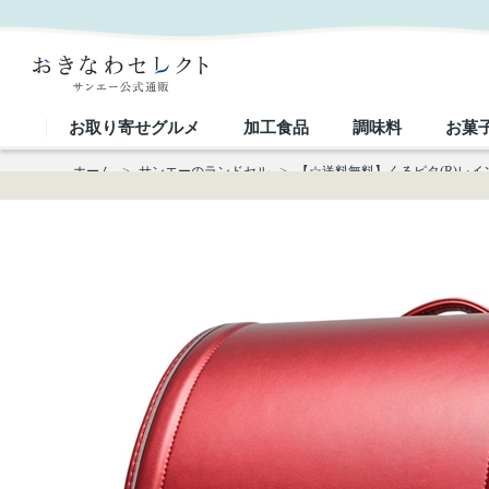
【☆送料無料】くるピタ(R)レインボースパーク KR6620C｜おきなわセレクト サンエー公式通販
お取り寄せグルメ
加工食品
調味料
お菓
ホーム
>
サンエーのランドセル
>
【☆送料無料】くるピタ(R)レイン