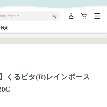
雑貨
閉じる
閉じる
閉じる
閉じる
閉じる
閉じる
閉じる
閉じる
統菓子
ディケア
ディース
海産物
沖縄そば／乾麺
お酢／ドレッシング
ワイン・ウィスキー・カクテル
箸・線香・ウチカビ
スナック
】くるピタ(R)レインボース
縄限定商品（ご当地）
だし／スパイス／島唐辛子
Vケア
20C