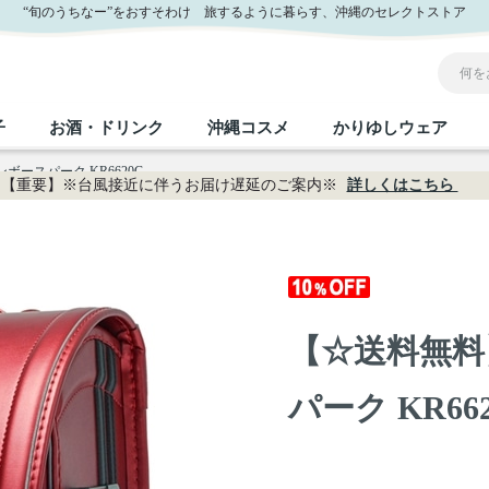
“旬のうちなー”をおすそわけ 旅するように暮らす、沖縄のセレクトストア
子
お酒・ドリンク
沖縄コスメ
かりゆしウェア
ボースパーク KR6620C
【重要】※台風接近に伴うお届け遅延のご案内※
詳しくはこちら
沖縄のお取り寄せグルメすべて
沖縄の加工食品すべて
沖縄の調味料すべて
沖縄のお菓子すべて
沖縄のお酒・ドリンクすべて
沖縄のコスメすべて
かりゆしウェアすべて
沖縄の雑貨すべて
フルーツ・野菜
缶詰／パウチ
砂糖／黒砂糖
黒糖
泡盛
スキンケア
メンズ
沖縄ファッション
ちんすこう
お肉
沖縄料理
塩
ビール・チューハイ
伝統工芸品
伝
ボ
レ
【☆送料無料
おつまみ
紅芋
沖
乾物／粉類
みそ
茶葉
レトルト食品
しょうゆ
ドリンク
ヘアケア
U
パーク KR66
限定品