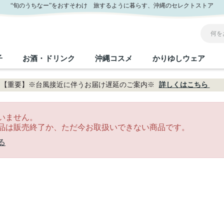
“旬のうちなー”をおすそわけ 旅するように暮らす、沖縄のセレクトストア
子
お酒・ドリンク
沖縄コスメ
かりゆしウェア
【重要】※台風接近に伴うお届け遅延のご案内※
詳しくはこちら
沖縄のお取り寄せグルメすべて
沖縄の加工食品すべて
沖縄の調味料すべて
沖縄のお菓子すべて
沖縄のお酒・ドリンクすべて
沖縄のコスメすべて
かりゆしウェアすべて
沖縄の雑貨すべて
いません。
品は販売終了か、ただ今お取扱いできない商品です。
フルーツ・野菜
缶詰／パウチ
砂糖／黒砂糖
黒糖
泡盛
スキンケア
メンズ
沖縄ファッション
ちんすこう
お肉
沖縄料理
塩
ビール・チューハイ
伝統工芸品
伝
ボ
レ
る
おつまみ
紅芋
沖
乾物／粉類
みそ
茶葉
レトルト食品
しょうゆ
ドリンク
ヘアケア
U
限定品