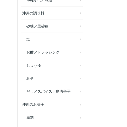
沖縄そば／乾麺
沖縄の調味料
砂糖／黒砂糖
塩
お酢／ドレッシング
しょうゆ
みそ
だし／スパイス／島唐辛子
沖縄のお菓子
黒糖