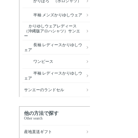
かりぽろ （ポロシャツ）
半袖 メンズかりゆしウェア
かりゆしウェアレディース
（沖縄版アロハシャツ）サンエ
ー
長袖 レディースかりゆしウ
ェア
ワンピース
半袖 レディースかりゆしウ
ェア
サンエーのランドセル
他の方法で探す
Other search
産地直送ギフト