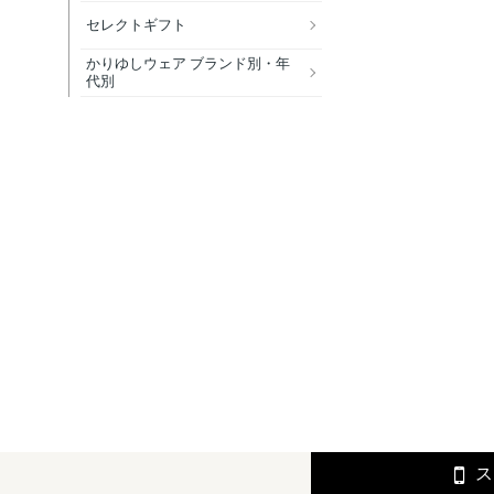
セレクトギフト
かりゆしウェア ブランド別・年
代別
ス