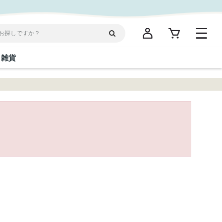
雑貨
閉じる
閉じる
閉じる
閉じる
閉じる
閉じる
閉じる
閉じる
統菓子
ディケア
ディース
海産物
沖縄そば／乾麺
お酢／ドレッシング
ワイン・ウィスキー・カクテル
箸・線香・ウチカビ
スナック
縄限定商品（ご当地）
だし／スパイス／島唐辛子
Vケア