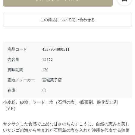
この商品について問い合わせる
商品コード
4537954000511
内容量
15ﾌｸﾛ
賞味期間
120
産地／メーカー
宮城菓子店
在庫
〇
小麦粉、砂糖、ラード、塩（石垣の塩）/膨張剤、酸化防止剤
（V.E）
サクサクした食感で上品な甘さのちんすこうに、自然の恵みと美し
いサンゴの海から生まれた石垣島の塩を入れた沖縄を代表する銘菓