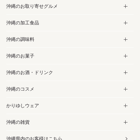
沖縄のお取り寄せグルメ
沖縄の加工食品
お取り寄せグルメ
沖縄の調味料
フルーツ・野菜
加工食品
沖縄のお菓子
お肉
缶詰／パウチ
調味料
沖縄のお酒・ドリンク
海産物
沖縄料理
砂糖／黒砂糖
お菓子
沖縄のコスメ
沖縄そば／乾麺
塩
黒糖
お酒・ドリンク
かりゆしウェア
レトルト食品
お酢／ドレッシング
ちんすこう
泡盛
コスメ
沖縄の雑貨
乾物／粉類
しょうゆ
伝統菓子
ビール・チューハイ
スキンケア
かりゆしウェア
沖縄県内のお客様はこちら
みそ
スナック
ワイン・ウィスキー・カクテル
ボディケア
メンズ
雑貨