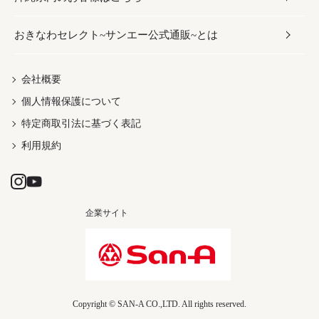
おきなわセレクト~サンエー公式通販~とは
だし／スパイス／島唐辛子
おつまみ
ドリンク
ヘアケア
レディース
沖縄ファッション
紅芋
茶葉
UVケア
伝統工芸品
会社概要
個人情報保護について
沖縄限定商品（ご当地）
限定品
箸・線香・ウチカビ
特定商取引法に基づく表記
利用規約
企業サイト
Copyright © SAN-A CO.,LTD. All rights reserved.