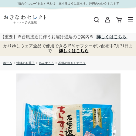
石垣の塩ちんすこう｜おきなわセレクト サンエー公式通販
“旬のうちなー”をおすそわけ 旅するように暮らす、沖縄のセレクトストア
【重要】※台風接近に伴うお届け遅延のご案内※
詳しくはこちら
かりゆしウェア全品で使用できる15％オフクーポン配布中7月31日ま
で！
詳しくはこちら
ホーム
>
沖縄のお菓子
>
ちんすこう
>
石垣の塩ちんすこう