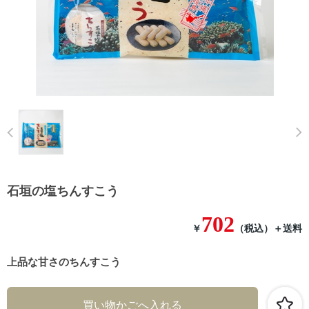
Prev
石垣の塩ちんすこう
702
￥
（税込）
＋送料
上品な甘さのちんすこう