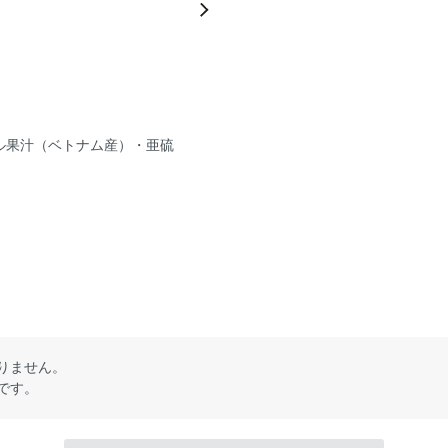
ル果汁（ベトナム産）・亜硫
りません。
です。