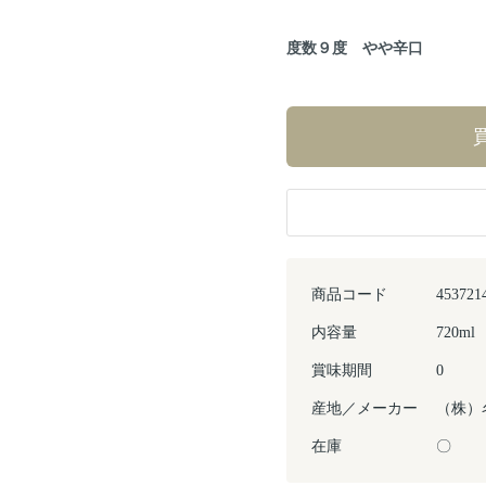
度数９度 やや辛口
商品コード
453721
内容量
720ml
賞味期間
0
産地／メーカー
（株）
在庫
〇
Next