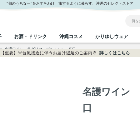
“旬のうちなー”をおすそわけ 旅するように暮らす、沖縄のセレクトストア
子
お酒・ドリンク
沖縄コスメ
かりゆしウェア
>
名護ワイン ラグリマ・デル・ソル 辛口
【重要】※台風接近に伴うお届け遅延のご案内※
詳しくはこちら
沖縄のお取り寄せグルメすべて
沖縄の加工食品すべて
沖縄の調味料すべて
沖縄のお菓子すべて
沖縄のお酒・ドリンクすべて
沖縄のコスメすべて
かりゆしウェアすべて
沖縄の雑貨すべて
フルーツ・野菜
缶詰／パウチ
砂糖／黒砂糖
黒糖
泡盛
スキンケア
メンズ
沖縄ファッション
ちんすこう
お肉
沖縄料理
塩
ビール・チューハイ
伝統工芸品
伝
ボ
レ
名護ワイン 
おつまみ
紅芋
沖
乾物／粉類
みそ
茶葉
レトルト食品
しょうゆ
ドリンク
ヘアケア
口
U
限定品