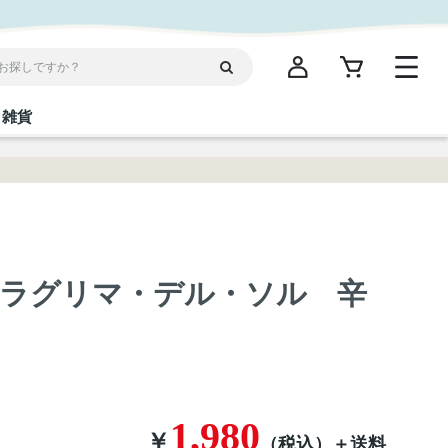
雑貨
閉じる
閉じる
閉じる
閉じる
閉じる
閉じる
閉じる
閉じる
統菓子
ディケア
ディース
海産物
沖縄そば／乾麺
お酢／ドレッシング
ワイン・ウィスキー・カクテル
箸・線香・ウチカビ
スナック
ラグリマ・デル・ソル 辛
縄限定商品（ご当地）
だし／スパイス／島唐辛子
Vケア
1,980
￥
（税込）
＋送料