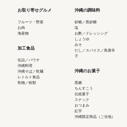
お取り寄せグルメ
沖縄の調味料
フルーツ・野菜
砂糖／黒砂糖
お肉
塩
海産物
お酢／ドレッシング
しょうゆ
みそ
加工食品
だし／スパイス／島唐辛
子
缶詰／パウチ
沖縄料理
沖縄のお菓子
沖縄そば／乾麺
レトルト食品
乾物／粉類
黒糖
ちんすこう
伝統菓子
スナック
おつまみ
紅芋
沖縄限定商品（ご当地）