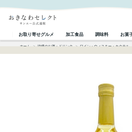
名護ワイン ラグリマ・デル・ソル 辛口｜おきなわセレクト サンエー公式通販
お取り寄せグルメ
加工食品
調味料
お菓
ホーム
>
沖縄のお酒・ドリンク
>
ワイン・ウィスキー・カクテル