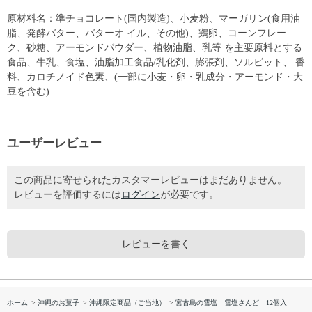
原材料名：準チョコレート(国内製造)、小麦粉、マーガリン(食用油
脂、発酵バター、バターオ イル、その他)、鶏卵、コーンフレー
ク、砂糖、アーモンドパウダー、植物油脂、乳等 を主要原料とする
食品、牛乳、食塩、油脂加工食品/乳化剤、膨張剤、ソルビット、 香
料、カロチノイド色素、(一部に小麦・卵・乳成分・アーモンド・大
豆を含む)
ユーザーレビュー
この商品に寄せられたカスタマーレビューはまだありません。
レビューを評価するには
ログイン
が必要です。
レビューを書く
ホーム
>
沖縄のお菓子
>
沖縄限定商品（ご当地）
>
宮古島の雪塩 雪塩さんど 12個入