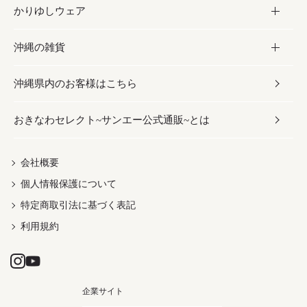
かりゆしウェア
レトルト食品
お酢／ドレッシング
ちんすこう
泡盛
コスメ
沖縄の雑貨
乾物／粉類
しょうゆ
伝統菓子
ビール・チューハイ
スキンケア
かりゆしウェア
沖縄県内のお客様はこちら
みそ
スナック
ワイン・ウィスキー・カクテル
ボディケア
メンズ
雑貨
おきなわセレクト~サンエー公式通販~とは
だし／スパイス／島唐辛子
おつまみ
ドリンク
ヘアケア
レディース
沖縄ファッション
紅芋
茶葉
UVケア
伝統工芸品
会社概要
個人情報保護について
沖縄限定商品（ご当地）
限定品
箸・線香・ウチカビ
特定商取引法に基づく表記
利用規約
企業サイト