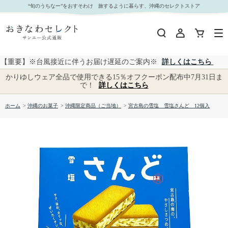
宮古島の雪塩 雪塩さんど 12個入｜おきなわセレクト サンエー公式通販
“旬のうちなー”をおすそわけ 旅するように暮らす、沖縄のセレクトストア
【重要】※台風接近に伴うお届け遅延のご案内※
詳しくはこちら
かりゆしウェア全品で使用できる15％オフクーポン配布中7月31日ま
で！
詳しくはこちら
ホーム
>
沖縄のお菓子
>
沖縄限定商品（ご当地）
>
宮古島の雪塩 雪塩さんど 12個入