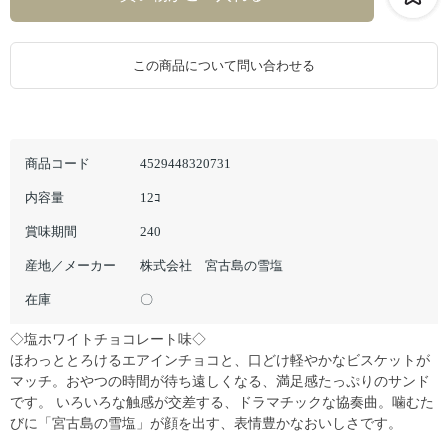
この商品について問い合わせる
商品コード
4529448320731
内容量
12ｺ
賞味期間
240
産地／メーカー
株式会社 宮古島の雪塩
在庫
〇
◇塩ホワイトチョコレート味◇
ほわっととろけるエアインチョコと、口どけ軽やかなビスケットが
マッチ。おやつの時間が待ち遠しくなる、満足感たっぷりのサンド
です。 いろいろな触感が交差する、ドラマチックな協奏曲。噛むた
びに「宮古島の雪塩」が顔を出す、表情豊かなおいしさです。