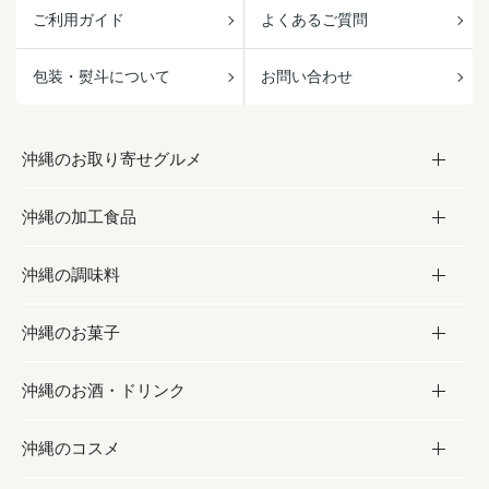
ご利用ガイド
よくあるご質問
包装・熨斗について
お問い合わせ
沖縄のお取り寄せグルメ
沖縄の加工食品
お取り寄せグルメ
沖縄の調味料
フルーツ・野菜
加工食品
沖縄のお菓子
お肉
缶詰／パウチ
調味料
沖縄のお酒・ドリンク
海産物
沖縄料理
砂糖／黒砂糖
お菓子
沖縄のコスメ
沖縄そば／乾麺
塩
黒糖
お酒・ドリンク