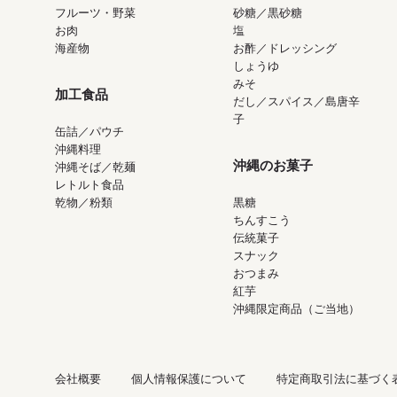
フルーツ・野菜
砂糖／黒砂糖
お肉
塩
海産物
お酢／ドレッシング
しょうゆ
みそ
加工食品
だし／スパイス／島唐辛
子
缶詰／パウチ
沖縄料理
沖縄のお菓子
沖縄そば／乾麺
レトルト食品
乾物／粉類
黒糖
ちんすこう
伝統菓子
スナック
おつまみ
紅芋
沖縄限定商品（ご当地）
会社概要
個人情報保護について
特定商取引法に基づく