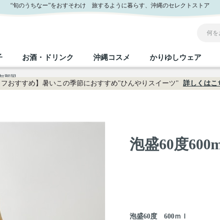
“旬のうちなー”をおすそわけ 旅するように暮らす、沖縄のセレクトストア
子
お酒・ドリンク
沖縄コスメ
かりゆしウェア
 与那国
フおすすめ】暑いこの季節におすすめ"ひんやりスイーツ"
詳しくはこ
沖縄のお取り寄せグルメすべて
沖縄の加工食品すべて
沖縄の調味料すべて
沖縄のお菓子すべて
沖縄のお酒・ドリンクすべて
沖縄のコスメすべて
かりゆしウェアすべて
沖縄の雑貨すべて
フルーツ・野菜
缶詰／パウチ
砂糖／黒砂糖
黒糖
泡盛
スキンケア
メンズ
沖縄ファッション
ちんすこう
お肉
沖縄料理
塩
ビール・チューハイ
伝統工芸品
伝
ボ
レ
泡盛60度60
おつまみ
紅芋
沖
乾物／粉類
みそ
茶葉
レトルト食品
しょうゆ
ドリンク
ヘアケア
U
限定品
泡盛60度 600ｍｌ