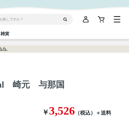
雑貨
ちら
閉じる
閉じる
閉じる
閉じる
閉じる
閉じる
閉じる
閉じる
統菓子
ディケア
ディース
海産物
沖縄そば／乾麺
お酢／ドレッシング
ワイン・ウィスキー・カクテル
箸・線香・ウチカビ
スナック
0ml 崎元 与那国
縄限定商品（ご当地）
だし／スパイス／島唐辛子
Vケア
3,526
￥
（税込）
＋送料