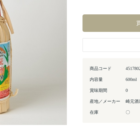
商品コード
451780
内容量
600ml
賞味期間
0
産地／メーカー
崎元酒
在庫
〇
Next