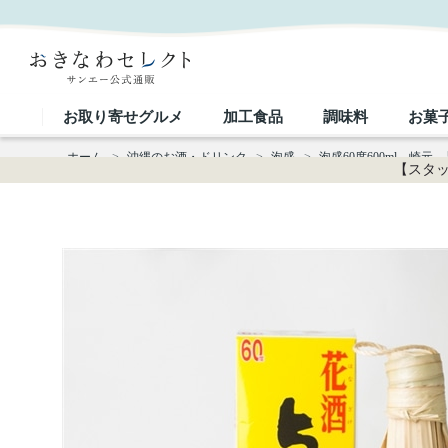
泡盛60度600ml 崎元 与那国｜おきなわセレクト サンエー公式通販
お取り寄せグルメ
加工食品
調味料
お菓
ホーム
>
沖縄のお酒・ドリンク
>
泡盛
>
泡盛60度600ml 崎元
【スタッ