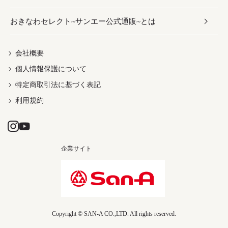
おきなわセレクト~サンエー公式通販~とは
だし／スパイス／島唐辛子
おつまみ
ドリンク
ヘアケア
レディース
沖縄ファッション
紅芋
茶葉
UVケア
伝統工芸品
会社概要
個人情報保護について
沖縄限定商品（ご当地）
限定品
箸・線香・ウチカビ
特定商取引法に基づく表記
利用規約
企業サイト
Copyright © SAN-A CO.,LTD. All rights reserved.