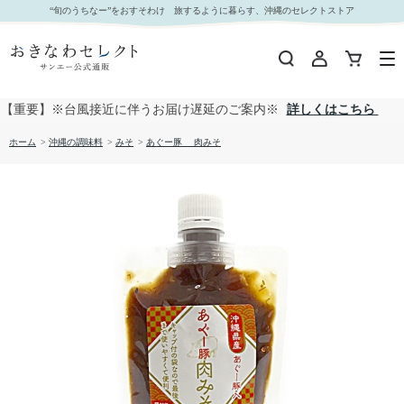
あぐー豚 肉みそ｜おきなわセレクト サンエー公式通販
“旬のうちなー”をおすそわけ 旅するように暮らす、沖縄のセレクトストア
【重要】※台風接近に伴うお届け遅延のご案内※
詳しくはこちら
ホーム
>
沖縄の調味料
>
みそ
>
あぐー豚 肉みそ