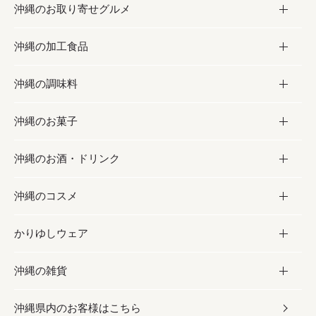
沖縄のお取り寄せグルメ
沖縄の加工食品
お取り寄せグルメ
沖縄の調味料
フルーツ・野菜
加工食品
沖縄のお菓子
お肉
缶詰／パウチ
調味料
沖縄のお酒・ドリンク
海産物
沖縄料理
砂糖／黒砂糖
お菓子
沖縄のコスメ
沖縄そば／乾麺
塩
黒糖
お酒・ドリンク
かりゆしウェア
レトルト食品
お酢／ドレッシング
ちんすこう
泡盛
コスメ
沖縄の雑貨
乾物／粉類
しょうゆ
伝統菓子
ビール・チューハイ
スキンケア
かりゆしウェア
沖縄県内のお客様はこちら
みそ
スナック
ワイン・ウィスキー・カクテル
ボディケア
メンズ
雑貨