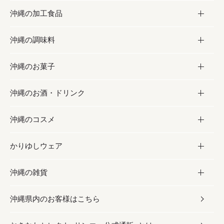
沖縄の加工食品
お取り寄せグルメ
沖縄の調味料
フルーツ・野菜
加工食品
沖縄のお菓子
お肉
缶詰／パウチ
調味料
沖縄のお酒・ドリンク
海産物
沖縄料理
砂糖／黒砂糖
お菓子
沖縄のコスメ
沖縄そば／乾麺
塩
黒糖
お酒・ドリンク
かりゆしウェア
レトルト食品
お酢／ドレッシング
ちんすこう
泡盛
コスメ
沖縄の雑貨
乾物／粉類
しょうゆ
伝統菓子
ビール・チューハイ
スキンケア
かりゆしウェア
沖縄県内のお客様はこちら
みそ
スナック
ワイン・ウィスキー・カクテル
ボディケア
メンズ
雑貨