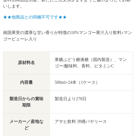
いします。
★★他商品との同梱不可です★★
南国果実の濃厚な甘い香りが特徴の10%マンゴー果汁入り飲料♪マン
ゴーピューレ入り
果糖ぶどう糖液糖（国内製造）、マン
原材料名
ゴー/酸味料、香料、ビタミンC
内容量
500ml×24本（1ケース）
製造日からの賞味
製造日より270日
期限
メーカー／産地な
アサヒ飲料 沖縄バヤリース
ど