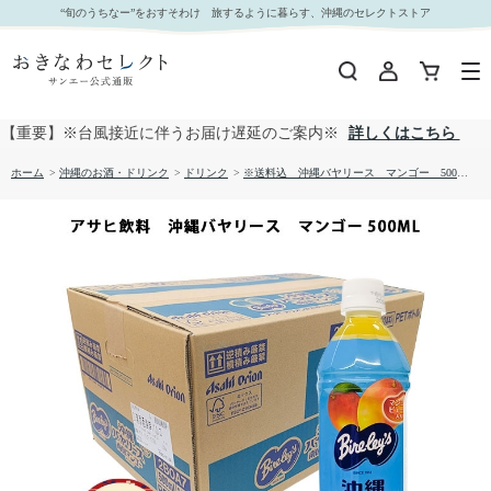
※送料込 沖縄バヤリース マンゴー 500ml×24本（ ケース販売 ）｜おきなわセレクト サン
“旬のうちなー”をおすそわけ 旅するように暮らす、沖縄のセレクトストア
エー公式通販
【重要】※台風接近に伴うお届け遅延のご案内※
詳しくはこちら
ホーム
>
沖縄のお酒・ドリンク
>
ドリンク
>
※送料込 沖縄バヤリース マンゴー 500ml×24本（ ケース販売 ）