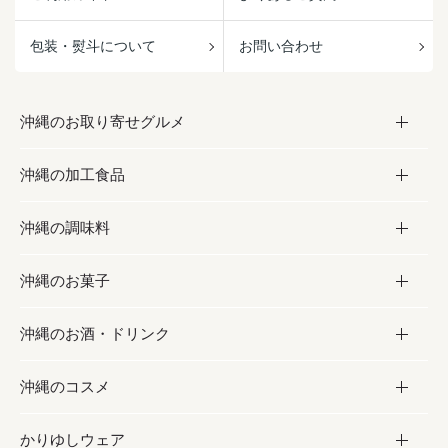
包装・熨斗について
お問い合わせ
沖縄のお取り寄せグルメ
沖縄の加工食品
お取り寄せグルメ
沖縄の調味料
フルーツ・野菜
加工食品
沖縄のお菓子
お肉
缶詰／パウチ
調味料
沖縄のお酒・ドリンク
海産物
沖縄料理
砂糖／黒砂糖
お菓子
沖縄のコスメ
沖縄そば／乾麺
塩
黒糖
お酒・ドリンク
かりゆしウェア
レトルト食品
お酢／ドレッシング
ちんすこう
泡盛
コスメ