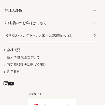
沖縄の雑貨
乾物／粉類
しょうゆ
伝統菓子
ビール・チューハイ
スキンケア
かりゆしウェア
沖縄県内のお客様はこちら
みそ
スナック
ワイン・ウィスキー・カクテル
ボディケア
メンズ
雑貨
おきなわセレクト~サンエー公式通販~とは
だし／スパイス／島唐辛子
おつまみ
ドリンク
ヘアケア
レディース
沖縄ファッション
紅芋
茶葉
UVケア
伝統工芸品
会社概要
個人情報保護について
沖縄限定商品（ご当地）
限定品
箸・線香・ウチカビ
特定商取引法に基づく表記
利用規約
企業サイト