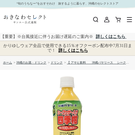
【 アサヒ飲料 沖縄バヤリース シークヮサー入り四季柑】｜おきなわセレクト サンエー
“旬のうちなー”をおすそわけ 旅するように暮らす、沖縄のセレクトストア
公式通販
【重要】※台風接近に伴うお届け遅延のご案内※
詳しくはこちら
かりゆしウェア全品で使用できる15％オフクーポン配布中7月31日ま
で！
詳しくはこちら
ホーム
>
沖縄のお酒・ドリンク
>
ドリンク
>
【 アサヒ飲料 沖縄バヤリース シークヮサー入り四季柑】