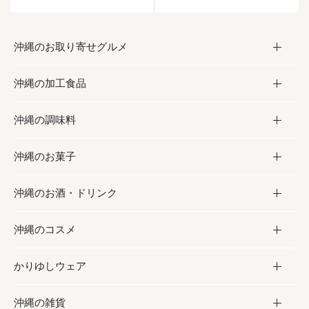
沖縄のお取り寄せグルメ
沖縄の加工食品
お取り寄せグルメ
沖縄の調味料
フルーツ・野菜
加工食品
沖縄のお菓子
お肉
缶詰／パウチ
調味料
沖縄のお酒・ドリンク
海産物
沖縄料理
砂糖／黒砂糖
お菓子
沖縄のコスメ
沖縄そば／乾麺
塩
黒糖
お酒・ドリンク
かりゆしウェア
レトルト食品
お酢／ドレッシング
ちんすこう
泡盛
コスメ
沖縄の雑貨
乾物／粉類
しょうゆ
伝統菓子
ビール・チューハイ
スキンケア
かりゆしウェア