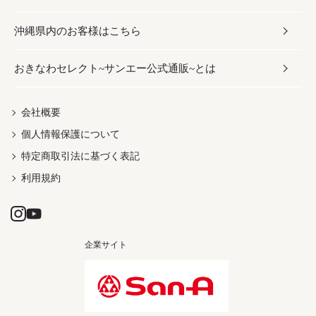
沖縄県内のお客様はこちら
みそ
スナック
ワイン・ウィスキー・カクテル
ボディケア
メンズ
雑貨
おきなわセレクト~サンエー公式通販~とは
だし／スパイス／島唐辛子
おつまみ
ドリンク
ヘアケア
レディース
沖縄ファッション
紅芋
茶葉
UVケア
伝統工芸品
会社概要
個人情報保護について
沖縄限定商品（ご当地）
限定品
箸・線香・ウチカビ
特定商取引法に基づく表記
利用規約
企業サイト