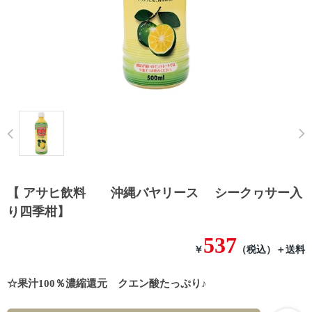
Prev
【 アサヒ飲料 沖縄バヤリース シークヮサー入
り四季柑】
537
￥
（税込）
＋送料
☆果汁100％濃縮還元 クエン酸たっぷり♪