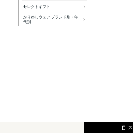
セレクトギフト
かりゆしウェア ブランド別・年
代別
ス