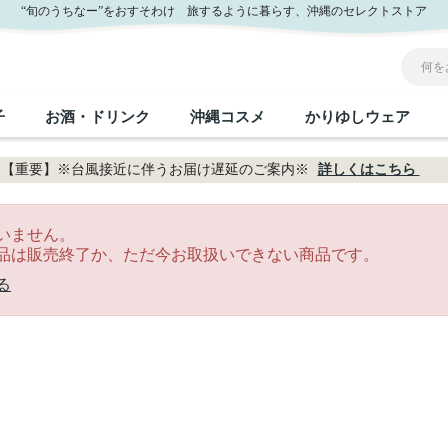
“旬のうちなー”をおすそわけ 旅するように暮らす、沖縄のセレクトストア
子
お酒・ドリンク
沖縄コスメ
かりゆしウェア
【重要】※台風接近に伴うお届け遅延のご案内※
詳しくはこちら
沖縄のお取り寄せグルメすべて
沖縄の加工食品すべて
沖縄の調味料すべて
沖縄のお菓子すべて
沖縄のお酒・ドリンクすべて
沖縄のコスメすべて
かりゆしウェアすべて
沖縄の雑貨すべて
いません。
品は販売終了か、ただ今お取扱いできない商品です。
フルーツ・野菜
缶詰／パウチ
砂糖／黒砂糖
黒糖
泡盛
スキンケア
メンズ
沖縄ファッション
ちんすこう
お肉
沖縄料理
塩
ビール・チューハイ
伝統工芸品
伝
ボ
レ
る
おつまみ
紅芋
沖
乾物／粉類
みそ
茶葉
レトルト食品
しょうゆ
ドリンク
ヘアケア
U
限定品