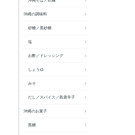
沖縄そば／乾麺
沖縄の調味料
砂糖／黒砂糖
塩
お酢／ドレッシング
しょうゆ
みそ
だし／スパイス／島唐辛子
沖縄のお菓子
黒糖