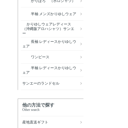
かりぽろ （ポロシャツ）
半袖 メンズかりゆしウェア
かりゆしウェアレディース
（沖縄版アロハシャツ）サンエ
ー
長袖 レディースかりゆしウ
ェア
ワンピース
半袖 レディースかりゆしウ
ェア
サンエーのランドセル
他の方法で探す
Other search
産地直送ギフト