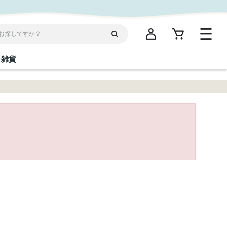
雑貨
閉じる
閉じる
閉じる
閉じる
閉じる
閉じる
閉じる
閉じる
統菓子
ディケア
ディース
海産物
沖縄そば／乾麺
お酢／ドレッシング
ワイン・ウィスキー・カクテル
箸・線香・ウチカビ
スナック
縄限定商品（ご当地）
だし／スパイス／島唐辛子
Vケア