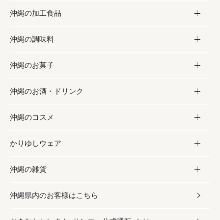
沖縄の加工食品
お取り寄せグルメ
沖縄の調味料
フルーツ・野菜
加工食品
沖縄のお菓子
お肉
缶詰／パウチ
調味料
沖縄のお酒・ドリンク
海産物
沖縄料理
砂糖／黒砂糖
お菓子
沖縄のコスメ
沖縄そば／乾麺
塩
黒糖
お酒・ドリンク
かりゆしウェア
レトルト食品
お酢／ドレッシング
ちんすこう
泡盛
コスメ
沖縄の雑貨
乾物／粉類
しょうゆ
伝統菓子
ビール・チューハイ
スキンケア
かりゆしウェア
沖縄県内のお客様はこちら
みそ
スナック
ワイン・ウィスキー・カクテル
ボディケア
メンズ
雑貨