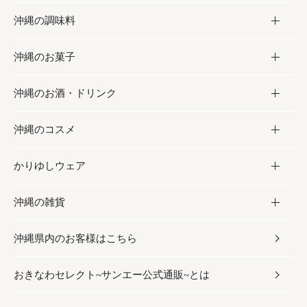
沖縄の調味料
フルーツ・野菜
加工食品
沖縄のお菓子
お肉
缶詰／パウチ
調味料
沖縄のお酒・ドリンク
海産物
沖縄料理
砂糖／黒砂糖
お菓子
沖縄のコスメ
沖縄そば／乾麺
塩
黒糖
お酒・ドリンク
かりゆしウェア
レトルト食品
お酢／ドレッシング
ちんすこう
泡盛
コスメ
沖縄の雑貨
乾物／粉類
しょうゆ
伝統菓子
ビール・チューハイ
スキンケア
かりゆしウェア
沖縄県内のお客様はこちら
みそ
スナック
ワイン・ウィスキー・カクテル
ボディケア
メンズ
雑貨
おきなわセレクト~サンエー公式通販~とは
だし／スパイス／島唐辛子
おつまみ
ドリンク
ヘアケア
レディース
沖縄ファッション