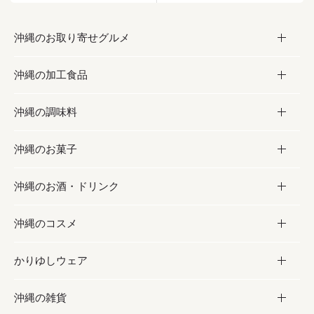
沖縄のお取り寄せグルメ
沖縄の加工食品
お取り寄せグルメ
沖縄の調味料
フルーツ・野菜
加工食品
沖縄のお菓子
お肉
缶詰／パウチ
調味料
沖縄のお酒・ドリンク
海産物
沖縄料理
砂糖／黒砂糖
お菓子
沖縄のコスメ
沖縄そば／乾麺
塩
黒糖
お酒・ドリンク
かりゆしウェア
レトルト食品
お酢／ドレッシング
ちんすこう
泡盛
コスメ
沖縄の雑貨
乾物／粉類
しょうゆ
伝統菓子
ビール・チューハイ
スキンケア
かりゆしウェア