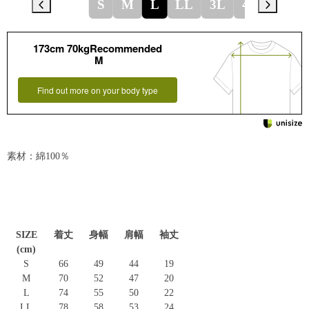
S
M
L
LL
3L
4L
173cm 70kgRecommended
M
Find out more on your body type
素材：綿100％
SIZE
着丈
身幅
肩幅
袖丈
(cm)
S
66
49
44
19
M
70
52
47
20
L
74
55
50
22
LL
78
58
53
24