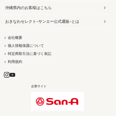
沖縄県内のお客様はこちら
みそ
スナック
ワイン・ウィスキー・カクテル
ボディケア
メンズ
雑貨
おきなわセレクト~サンエー公式通販~とは
だし／スパイス／島唐辛子
おつまみ
ドリンク
ヘアケア
レディース
沖縄ファッション
紅芋
茶葉
UVケア
伝統工芸品
会社概要
個人情報保護について
沖縄限定商品（ご当地）
限定品
箸・線香・ウチカビ
特定商取引法に基づく表記
利用規約
企業サイト