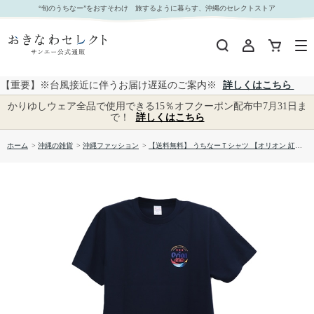
【送料無料】 うちなーＴシャツ 【オリオン 紅型】 SAN1241｜おきなわセレクト サンエー公式
“旬のうちなー”をおすそわけ 旅するように暮らす、沖縄のセレクトストア
通販
【重要】※台風接近に伴うお届け遅延のご案内※
詳しくはこちら
かりゆしウェア全品で使用できる15％オフクーポン配布中7月31日ま
で！
詳しくはこちら
ホーム
>
沖縄の雑貨
>
沖縄ファッション
>
【送料無料】 うちなーＴシャツ 【オリオン 紅型】 SAN1241