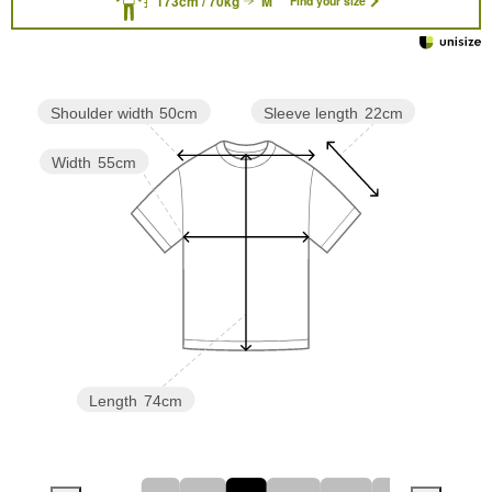
173cm / 70kg
M
Find your size
Sleeve length
22cm
Shoulder width
50cm
Width
55cm
Length
74cm