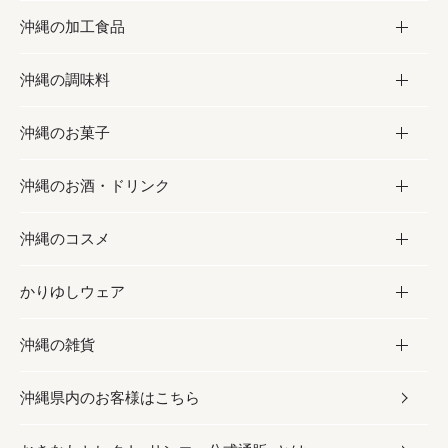
沖縄の加工食品
お取り寄せグルメ
沖縄の調味料
フルーツ・野菜
加工食品
沖縄のお菓子
お肉
缶詰／パウチ
調味料
沖縄のお酒・ドリンク
海産物
沖縄料理
砂糖／黒砂糖
お菓子
沖縄のコスメ
沖縄そば／乾麺
塩
黒糖
お酒・ドリンク
かりゆしウェア
レトルト食品
お酢／ドレッシング
ちんすこう
泡盛
コスメ
沖縄の雑貨
乾物／粉類
しょうゆ
伝統菓子
ビール・チューハイ
スキンケア
かりゆしウェア
沖縄県内のお客様はこちら
みそ
スナック
ワイン・ウィスキー・カクテル
ボディケア
メンズ
雑貨