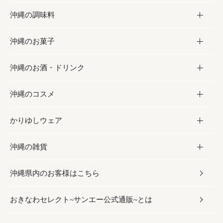
沖縄の調味料
フルーツ・野菜
加工食品
沖縄のお菓子
お肉
缶詰／パウチ
調味料
沖縄のお酒・ドリンク
海産物
沖縄料理
砂糖／黒砂糖
お菓子
沖縄のコスメ
沖縄そば／乾麺
塩
黒糖
お酒・ドリンク
かりゆしウェア
レトルト食品
お酢／ドレッシング
ちんすこう
泡盛
コスメ
沖縄の雑貨
乾物／粉類
しょうゆ
伝統菓子
ビール・チューハイ
スキンケア
かりゆしウェア
沖縄県内のお客様はこちら
みそ
スナック
ワイン・ウィスキー・カクテル
ボディケア
メンズ
雑貨
おきなわセレクト~サンエー公式通販~とは
だし／スパイス／島唐辛子
おつまみ
ドリンク
ヘアケア
レディース
沖縄ファッション