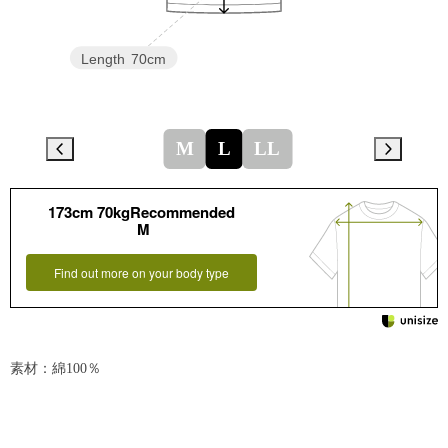
Length
70cm
M
L
LL
173cm 70kgRecommended
M
Find out more on your body type
素材：綿100％