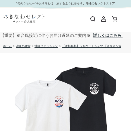
【送料無料】うちなーＴシャツ 【オリオン首里城 バックプリント】 67001｜おきなわセレクト
“旬のうちなー”をおすそわけ 旅するように暮らす、沖縄のセレクトストア
サンエー公式通販
【重要】※台風接近に伴うお届け遅延のご案内※
詳しくはこちら
ホーム
>
沖縄の雑貨
>
沖縄ファッション
>
【送料無料】うちなーＴシャツ 【オリオン首里城 バックプリント】 67001