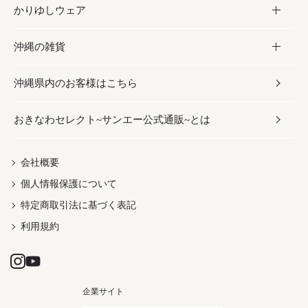
かりゆしウェア
レトルト食品
お酢／ドレッシング
ちんすこう
泡盛
コスメ
沖縄の雑貨
乾物／粉類
しょうゆ
伝統菓子
ビール・チューハイ
スキンケア
かりゆしウェア
沖縄県内のお客様はこちら
みそ
スナック
ワイン・ウィスキー・カクテル
ボディケア
メンズ
雑貨
おきなわセレクト~サンエー公式通販~とは
だし／スパイス／島唐辛子
おつまみ
ドリンク
ヘアケア
レディース
沖縄ファッション
紅芋
茶葉
UVケア
伝統工芸品
会社概要
個人情報保護について
沖縄限定商品（ご当地）
限定品
箸・線香・ウチカビ
特定商取引法に基づく表記
利用規約
企業サイト