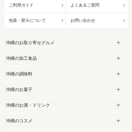
ご利用ガイド
よくあるご質問
包装・熨斗について
お問い合わせ
沖縄のお取り寄せグルメ
沖縄の加工食品
お取り寄せグルメ
沖縄の調味料
フルーツ・野菜
加工食品
沖縄のお菓子
お肉
缶詰／パウチ
調味料
沖縄のお酒・ドリンク
海産物
沖縄料理
砂糖／黒砂糖
お菓子
沖縄のコスメ
沖縄そば／乾麺
塩
黒糖
お酒・ドリンク