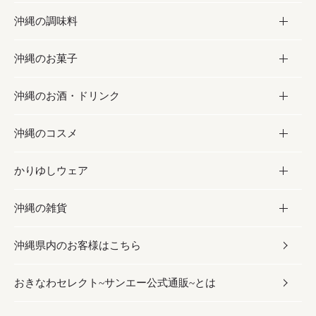
沖縄の調味料
フルーツ・野菜
加工食品
沖縄のお菓子
お肉
缶詰／パウチ
調味料
沖縄のお酒・ドリンク
海産物
沖縄料理
砂糖／黒砂糖
お菓子
沖縄のコスメ
沖縄そば／乾麺
塩
黒糖
お酒・ドリンク
かりゆしウェア
レトルト食品
お酢／ドレッシング
ちんすこう
泡盛
コスメ
沖縄の雑貨
乾物／粉類
しょうゆ
伝統菓子
ビール・チューハイ
スキンケア
かりゆしウェア
沖縄県内のお客様はこちら
みそ
スナック
ワイン・ウィスキー・カクテル
ボディケア
メンズ
雑貨
おきなわセレクト~サンエー公式通販~とは
だし／スパイス／島唐辛子
おつまみ
ドリンク
ヘアケア
レディース
沖縄ファッション