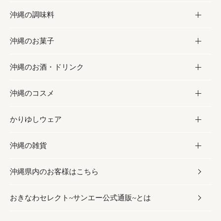
沖縄の調味料
フルーツ・野菜
加工食品
沖縄のお菓子
お肉
缶詰／パウチ
調味料
沖縄のお酒・ドリンク
海産物
沖縄料理
砂糖／黒砂糖
お菓子
沖縄のコスメ
沖縄そば／乾麺
塩
黒糖
お酒・ドリンク
かりゆしウェア
レトルト食品
お酢／ドレッシング
ちんすこう
泡盛
コスメ
沖縄の雑貨
乾物／粉類
しょうゆ
伝統菓子
ビール・チューハイ
スキンケア
かりゆしウェア
沖縄県内のお客様はこちら
みそ
スナック
ワイン・ウィスキー・カクテル
ボディケア
メンズ
雑貨
おきなわセレクト~サンエー公式通販~とは
だし／スパイス／島唐辛子
おつまみ
ドリンク
ヘアケア
レディース
沖縄ファッション