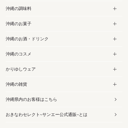
沖縄の調味料
フルーツ・野菜
加工食品
沖縄のお菓子
お肉
缶詰／パウチ
調味料
沖縄のお酒・ドリンク
海産物
沖縄料理
砂糖／黒砂糖
お菓子
沖縄のコスメ
沖縄そば／乾麺
塩
黒糖
お酒・ドリンク
かりゆしウェア
レトルト食品
お酢／ドレッシング
ちんすこう
泡盛
コスメ
沖縄の雑貨
乾物／粉類
しょうゆ
伝統菓子
ビール・チューハイ
スキンケア
かりゆしウェア
沖縄県内のお客様はこちら
みそ
スナック
ワイン・ウィスキー・カクテル
ボディケア
メンズ
雑貨
おきなわセレクト~サンエー公式通販~とは
だし／スパイス／島唐辛子
おつまみ
ドリンク
ヘアケア
レディース
沖縄ファッション