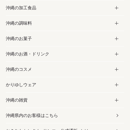
沖縄の加工食品
お取り寄せグルメ
沖縄の調味料
フルーツ・野菜
加工食品
沖縄のお菓子
お肉
缶詰／パウチ
調味料
沖縄のお酒・ドリンク
海産物
沖縄料理
砂糖／黒砂糖
お菓子
沖縄のコスメ
沖縄そば／乾麺
塩
黒糖
お酒・ドリンク
かりゆしウェア
レトルト食品
お酢／ドレッシング
ちんすこう
泡盛
コスメ
沖縄の雑貨
乾物／粉類
しょうゆ
伝統菓子
ビール・チューハイ
スキンケア
かりゆしウェア
沖縄県内のお客様はこちら
みそ
スナック
ワイン・ウィスキー・カクテル
ボディケア
メンズ
雑貨