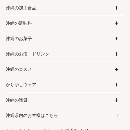
沖縄の加工食品
お取り寄せグルメ
沖縄の調味料
フルーツ・野菜
加工食品
沖縄のお菓子
お肉
缶詰／パウチ
調味料
沖縄のお酒・ドリンク
海産物
沖縄料理
砂糖／黒砂糖
お菓子
沖縄のコスメ
沖縄そば／乾麺
塩
黒糖
お酒・ドリンク
かりゆしウェア
レトルト食品
お酢／ドレッシング
ちんすこう
泡盛
コスメ
沖縄の雑貨
乾物／粉類
しょうゆ
伝統菓子
ビール・チューハイ
スキンケア
かりゆしウェア
沖縄県内のお客様はこちら
みそ
スナック
ワイン・ウィスキー・カクテル
ボディケア
メンズ
雑貨